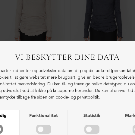
NEDSAT
NEDSAT
Brede bukser i uldblanding
Brede bukser i blød uldblanding
DKK 1.799,00
DKK 999,00
DKK 1.799,00
DKK 999,00