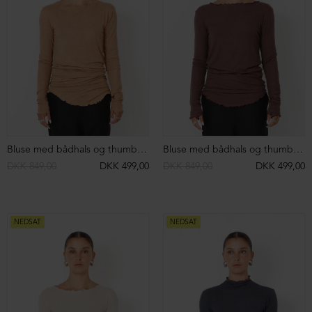
Strikket bluse/cardigan i merinould
Strikket bluse/cardigan i merinould
DKK 3.399,00
DKK 1.999,00
DKK 3.399,00
DKK 1.999,00
NEDSAT
NEDSAT
Bluse i Alpacauld med detaljer og krave
Strikket bluse med detaljer
DKK 3.399,00
DKK 1.699,00
DKK 2.999,00
DKK 1.499,00