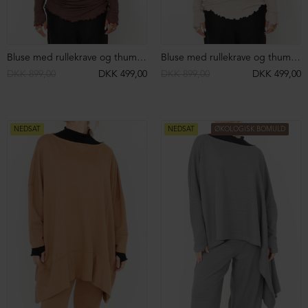
Ribstrikket vest i merinould
Halstørklæde i lammeskind
DKK 2.999,00
DKK 1.499,00
DKK 1.299,00
DKK 999,00
NEDSAT
NEDSAT