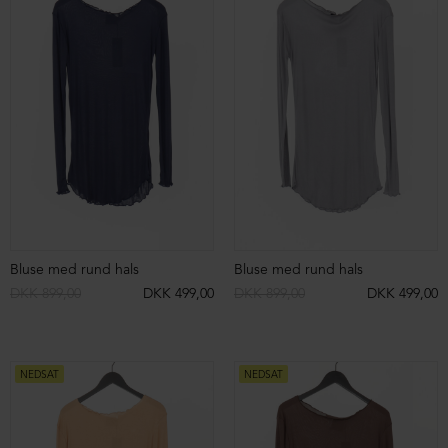
3/4 skindbukser med opsmøg
Strikket bluse med rullekrave
DKK 9.299,00
DKK 4.999,00
DKK 3.099,00
DKK 1.599,00
SIGN UP TO
NEDSAT
NEDSAT
NEWSLETTER
Sign up to our newsletter and get access
to campaigns before everyone else.
You can unsubscribe at any time.