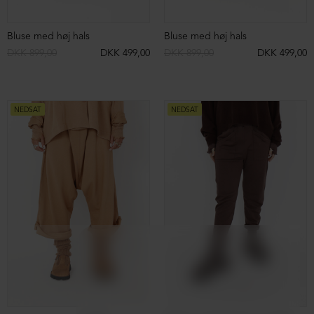
Nederdel med elastik i taljen og snøre
Oversize bluse/kjole
DKK 899,00
DKK 699,00
DKK 899,00
DKK 499,00
NEDSAT
NEDSAT