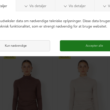
NEDSAT
NEDSAT
Ribstrikket vest i merinould
Ribstrikket vest i merinould
DKK 2.999,00
DKK 1.499,00
DKK 2.999,00
DKK 1.499,00
NEDSAT
NEDSAT