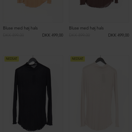
Lang højtaljet slå-om nederdel
Nederdel med elastik i taljen og snøre
DKK 799,00
DKK 499,00
DKK 899,00
DKK 499,00
NEDSAT
NEDSAT