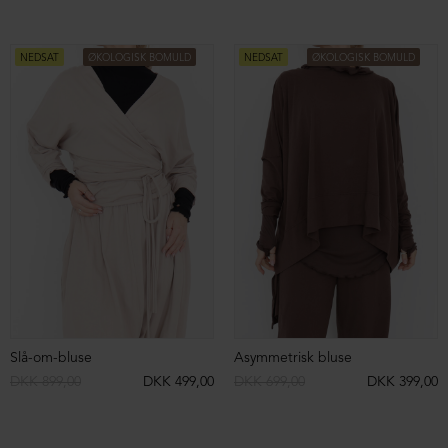
Strikbluse i bouclé af Alpacauld
Cropped bluse i Alpaca-uldblanding
DKK 2.999,00
DKK 1.499,00
DKK 2.699,00
DKK 1.399,00
NEDSAT
NEDSAT