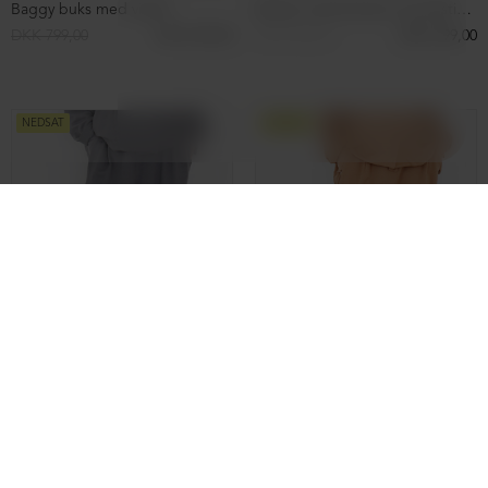
Oversize bluse/kjole
Oversize bluse/kjole
DKK 899,00
DKK 499,00
DKK 899,00
DKK 499,00
NEDSAT
ØKOLOGISK BOMULD
NEDSAT