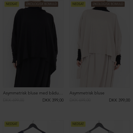
Oversize bluse i Alpacauld
3/4 skindbukser med opsmøg
DKK 3.299,00
DKK 1.699,00
DKK 9.299,00
DKK 2.999,00
NEDSAT
NEDSAT