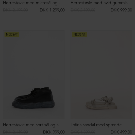
SIGN UP TO
NEWSLETTER
Sign up to our newsletter and get access
to campaigns before everyone else.
Støvlet med lynlås og snøre
Herrestøvle med hvid gummisål og snøre
DKK 2.299,00
DKK 999,00
DKK 2.299,00
DKK 999,00
NEDSAT
NEDSAT
You can unsubscribe at any time.