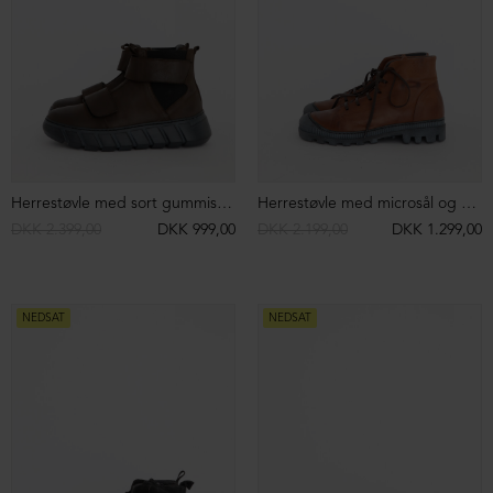
Støvlet med lædersål
Støvle med chunky sål og elastik
DKK 2.599,00
DKK 699,00
DKK 2.399,00
DKK 999,00
NEDSAT
NEDSAT
Støvle med chunky sål, snøre og lynlås
Kort støvle med chunky sål og lynlås