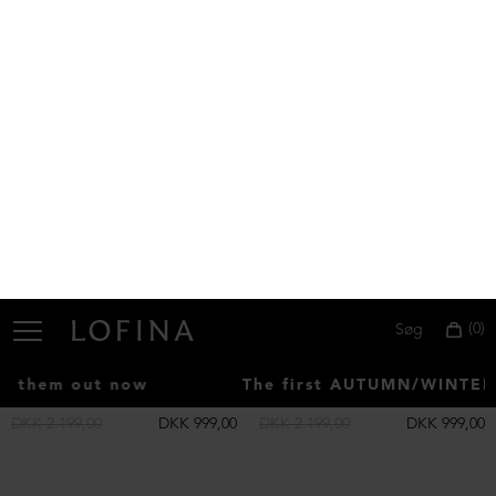
Kort støvle med kraftig gummisål og elastik
Støvlet med lædersål og elastik
DKK 2.199,00
DKK 799,00
DKK 2.499,00
DKK 699,00
NEDSAT
NEDSAT