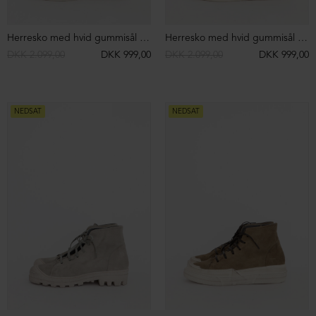
NEDSAT
NEDSAT
Lav støvle med chunky sål og snøre
Støvlet med front-lynlås
DKK 1.999,00
DKK 999,00
DKK 2.299,00
DKK 999,00
NEDSAT
NEDSAT