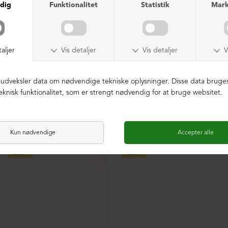
Herrestøvle med microsål og snøre
Herrestøvle med hvid gummisål og snøre
DKK 2.199,00
DKK 1.299,00
DKK 2.199,00
DKK 999,00
NEDSAT
NEDSAT