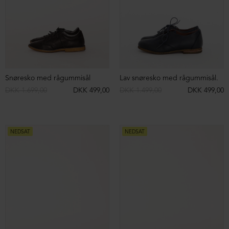
Herrestøvle med sort sål og snøre
Lofina sandal med spænde
DKK 2.149,00
DKK 999,00
DKK 1.399,00
DKK 499,00
NEDSAT
NEDSAT
Lofina sandal med kantet snude
Klassisk lang støvle på rågummisål
DKK 1.499,00
DKK 499,00
DKK 2.599,00
DKK 499,00