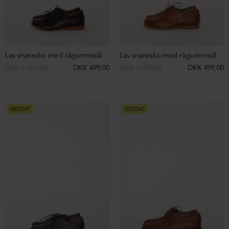
NEDSAT
NEDSAT
Støvlet med chunky microsål og snøre
Støvle med chunky microsål og elastik
DKK 2.349,00
DKK 699,00
DKK 2.499,00
DKK 699,00