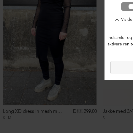
Long XD dress in mesh material
DKK 299,00
S
M
S