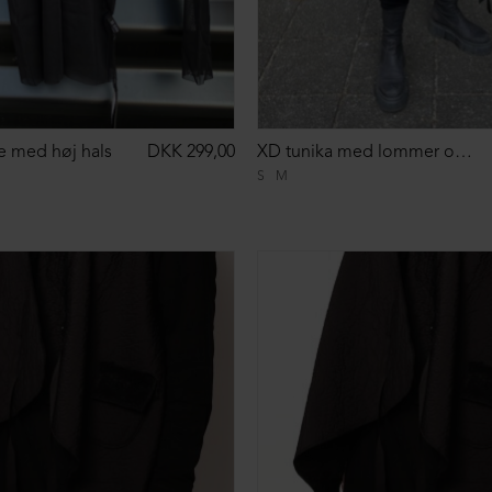
 med høj hals
DKK 299,00
XD tunika med lommer og hætte
S
M