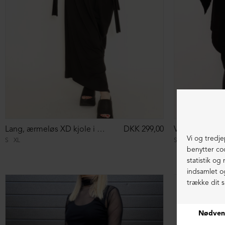
Lang, ærmeløs XD kjole i asymmetrisk snit
DKK 299,00
Vest med boks
S
XL
S