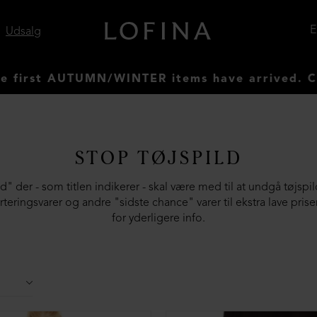
Udsalg
WINTER items have arrived. Check them out n
STOP TØJSPILD
d" der - som titlen indikerer - skal være med til at undgå tøjspil
rteringsvarer og andre "sidste chance" varer til ekstra lave pri
for yderligere info.