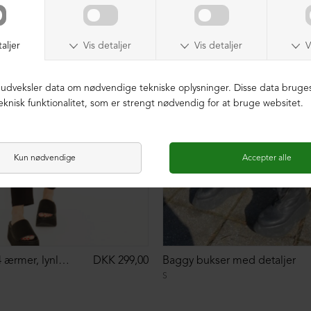
Jakke med 3/4 ærmer, lynlås og lommer
DKK 299,00
Baggy bukser med detaljer
S