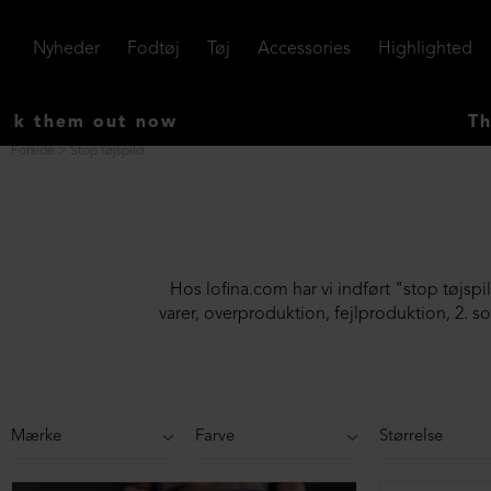
Nyheder
Fodtøj
Tøj
Accessories
Highlighted
w
The first AUTUMN/
Forside
Stop tøjspild
Hos lofina.com har vi indført "stop tøjspil
varer, overproduktion, fejlproduktion, 2. so
Filtre
Mærke
Farve
Størrelse