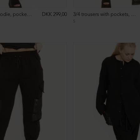
Jacket with hoodie, pockets and a zipper
DKK 299,00
3/4 trousers with pockets, and elastic and laces in the waist
S