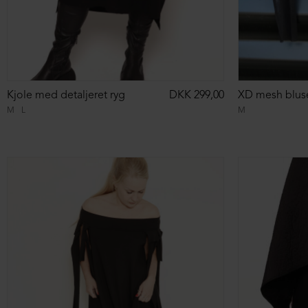
Kjole med detaljeret ryg
DKK 299,00
XD mesh bluse
M
L
M