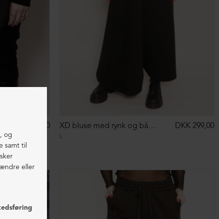
DKK 299,00
XD bluse med rynk og bådudskæring
DKK 299,00
L