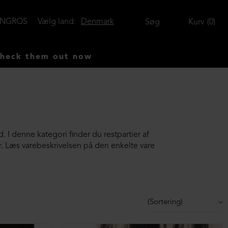
ENGROS
Vælg land:
Denmark
Søg
Kurv
0
ow
The first AUTUM
d. I denne kategori finder du restpartier af
ser. Læs varebeskrivelsen på den enkelte vare