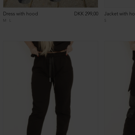
Dress with hood
DKK 299,00
M
L
S