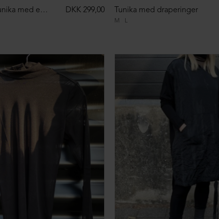
Oversize XD tunika med en lomme foran
DKK 299,00
Tunika med draperinger
M
L