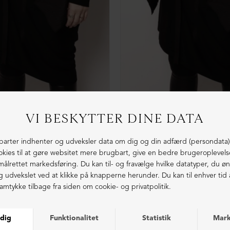
erryg
DKK 299,00
XD Vest med boxerryg og lommer
XS