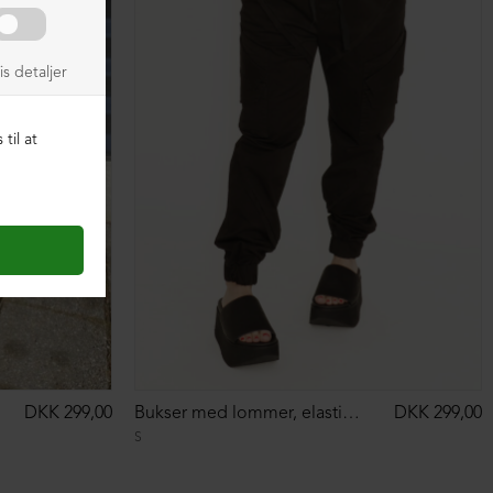
DKK 299,00
Bukser med lommer, elastik i taljen og forneden
DKK 299,00
S