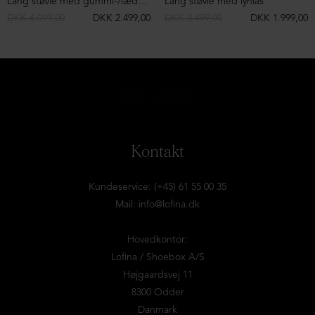
Lang støvle med gummi-/lædersål
Lang støvle med lynlås
DKK 4.099,00
DKK 2.499,00
DKK 3.499,00
DKK 1.999,00
Kontakt
Kundeservice: (+45) 61 55 00 35
Mail:
info@lofina.dk
Hovedkontor:
Lofina / Shoebox A/S
Højgaardsvej 11
8300 Odder
Danmark