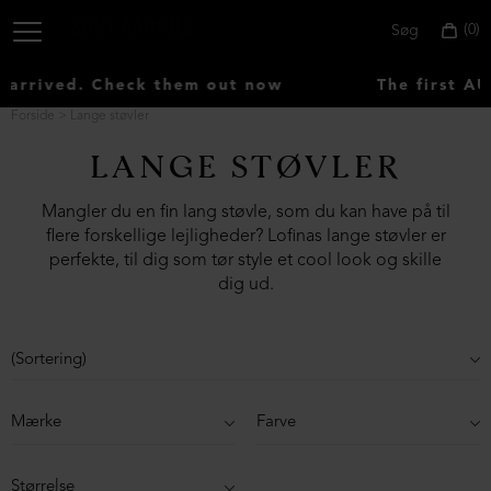
0
Søg
ived. Check them out now
The first AUTU
Forside
Lange støvler
LANGE STØVLER
Vælg
land:
Mangler du en fin lang støvle, som du kan have på til
flere forskellige lejligheder? Lofinas lange støvler er
Denmark
perfekte, til dig som tør style et cool look og skille
dig ud.
Mærke
Farve
Størrelse