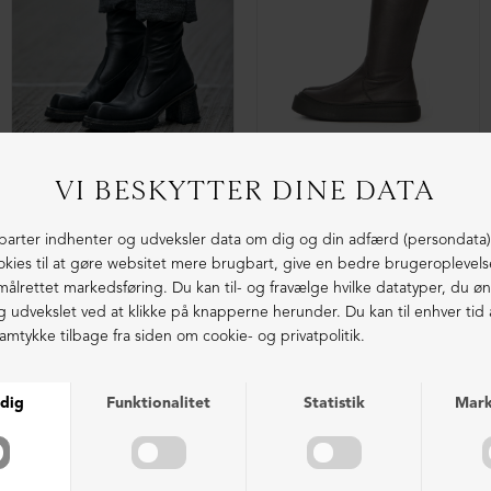
Lang støvle med strækskind samt lædersål med rågummisål
Lang støvle med uforet tubeskaft og lynlås
DKK 3.899,00
DKK 2.499,00
DKK 3.199,00
DKK 1.999,00
NEDSAT
NEDSAT