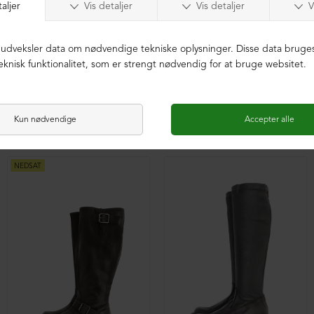
Lang støvle med strækskind og lynlås
Lang støvle med strækskind og lynlås
DKK 3.999,00
DKK 2.499,00
DKK 2.999,00
DKK 1.699,00
NEDSAT