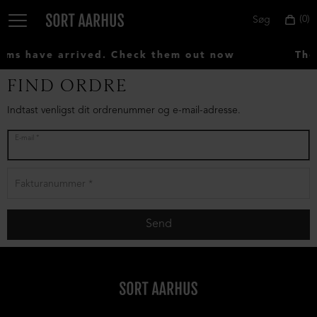
0
Søg
ms have arrived. Check them out now
The
FIND ORDRE
Vælg
Indtast venligst dit ordrenummer og e-mail-adresse.
land:
E-mail
Denmark
Fakturanummer