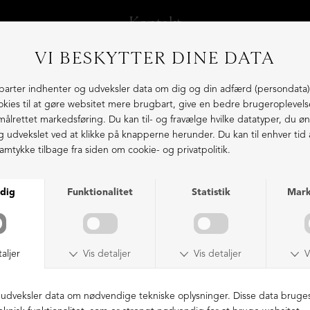
Kontakt
Kundeservice: (+45) 61 55 00 35
Mail:
info@lofina.dk
Hovedkontor:
Lofina / Shoebox A/S
Højgaardsvej 11
8300 Odder
Danmark
Kundeservice
Om os
Salgs- og leveringsbetingelser
Fortrydelsesformular