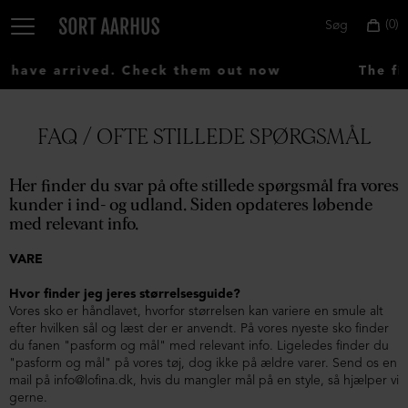
0
Søg
have arrived. Check them out now
The fir
FAQ / OFTE STILLEDE SPØRGSMÅL
Vælg
land:
Her finder du svar på ofte stillede spørgsmål fra vores
Denmark
kunder i ind- og udland. Siden opdateres løbende
med relevant info.
VARE
Hvor finder jeg jeres størrelsesguide?
Vores sko er håndlavet, hvorfor størrelsen kan variere en smule alt
efter hvilken sål og læst der er anvendt. På vores nyeste sko finder
du fanen "pasform og mål" med relevant info. Ligeledes finder du
"pasform og mål" på vores tøj, dog ikke på ældre varer. Send os en
mail på info@lofina.dk, hvis du mangler mål på en style, så hjælper vi
gerne.