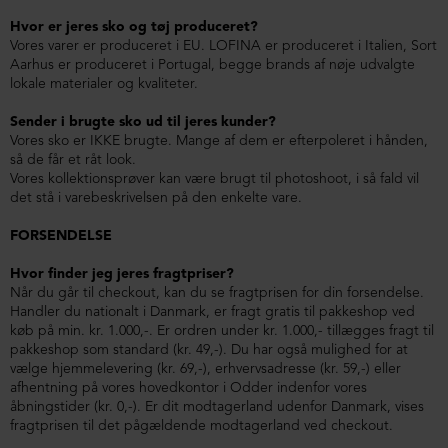
Hvor er jeres sko og tøj produceret?
Vores varer er produceret i EU. LOFINA er produceret i Italien, Sort
Aarhus er produceret i Portugal, begge brands af nøje udvalgte
lokale materialer og kvaliteter.
Sender i brugte sko ud til jeres kunder?
Vores sko er IKKE brugte. Mange af dem er efterpoleret i hånden,
så de får et råt look.
Vores kollektionsprøver kan være brugt til photoshoot, i så fald vil
det stå i varebeskrivelsen på den enkelte vare.
FORSENDELSE
Hvor finder jeg jeres fragtpriser?
Når du går til checkout, kan du se fragtprisen for din forsendelse.
Handler du nationalt i Danmark, er fragt gratis til pakkeshop ved
køb på min. kr. 1.000,-. Er ordren under kr. 1.000,- tillægges fragt til
pakkeshop som standard (kr. 49,-). Du har også mulighed for at
vælge hjemmelevering (kr. 69,-), erhvervsadresse (kr. 59,-) eller
afhentning på vores hovedkontor i Odder indenfor vores
åbningstider (kr. 0,-). Er dit modtagerland udenfor Danmark, vises
fragtprisen til det pågældende modtagerland ved checkout.