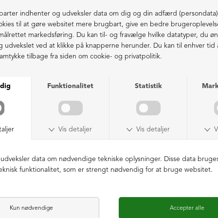
ordrenr. og returårsag. Forsendelsesposen er desuden
genanvendelig. Vi bestræber os på at behandle returvarer samme
dag eller den næstkommende hverdag, som de er leveret retur hos
os (travle perioder og ferier i højsæsonen undtaget).
Hvordan ombytter jeg en vare?
Ønsker du at ombytte til anden størrelse eller model, bedes du
lægge en ny ordre på www.lofina.com og returnere den vare du
ikke ønsker at beholde, til kreditering.
ANDET
Hvor finder jeg jeres forhandlerliste i ind- og udland?
Vores forhandlerliste er ikke offentlig på lofina.com. Send os
endelig en mail (info@lofina.dk) eller ring (+4561550035), for at få
oplyst den nærmeste forhandler. Gælder både ind- og udland.
OBS! Udvalget af LOFINA og Sort Aarhus varierer fra forhandler til
forhandler, og du kan ikke forvente at finde samme udvalg som på
lofina.com.
Kan jeg komme til Odder og prøve jeres produkter?
Send os en mail (info@lofina.dk) for at booke en tid i vores
prøverum inkl. betjening.
Procedure: du lægger en ordre på de varer du ønsker at prøve, så