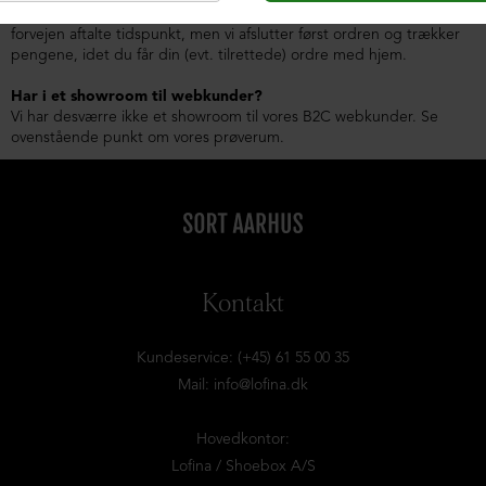
varerne er reserveret og fundet frem inden du ankommer på det i
forvejen aftalte tidspunkt, men vi afslutter først ordren og trækker
pengene, idet du får din (evt. tilrettede) ordre med hjem.
Har i et showroom til webkunder?
Vi har desværre ikke et showroom til vores B2C webkunder. Se
ovenstående punkt om vores prøverum.
Kontakt
Kundeservice: (+45) 61 55 00 35
Mail:
info@lofina.dk
Hovedkontor:
Lofina / Shoebox A/S