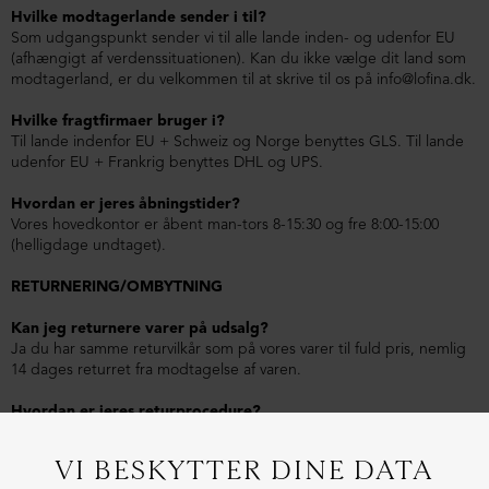
Hvilke modtagerlande sender i til?
Som udgangspunkt sender vi til alle lande inden- og udenfor EU
(afhængigt af verdenssituationen). Kan du ikke vælge dit land som
modtagerland, er du velkommen til at skrive til os på info@lofina.dk.
Hvilke fragtfirmaer bruger i?
Til lande indenfor EU + Schweiz og Norge benyttes GLS. Til lande
udenfor EU + Frankrig benyttes DHL og UPS.
Hvordan er jeres åbningstider?
Vores hovedkontor er åbent man-tors 8-15:30 og fre 8:00-15:00
(helligdage undtaget).
RETURNERING/OMBYTNING
Kan jeg returnere varer på udsalg?
Ja du har samme returvilkår som på vores varer til fuld pris, nemlig
14 dages returret fra modtagelse af varen.
Hvordan er jeres returprocedure?
Ved ordren vedlægger vi en GLS returlabel, som du kan vælge at
benytte til returnering. I så fald fratrækkes kr. 49,- ved returnering.
Derudover medfølger en returformular som bedes udfyldt med