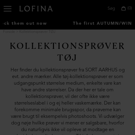
0
Søg
out now
The first AUTUMN/WINTER items h
Forside
Kollektionsprøver TØJ
KOLLEKTIONSPRØVER
Vælg
land:
TØJ
Denmark
Her finder du kollektionsprøver fra SORT AARHUS og
evt. andre mærker. Alle tøj-kollektionsprøver er som
udgangspunkt størrelse medium, enkelte vare kan
have andre størrelser. Da der her er tale om
kollektionsprøver, vil der ofte ikke være
størrelseslabel i og ej heller vaskemærke. Der kan
forekomme minimale brugsspor, da prøverne kan
være brugt til eksempelvis photoshoots. Vi udvælger
dog nøje hvilke prøver vi mener er salgsbare, hvorfor
du naturligvis ikke vil opleve at modtage en