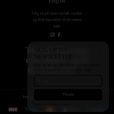
Følg os
Følg os på vores sociale medier
og find inspiration til dit næste
køb
Tilmeld dig vores
SIGN UP TO
NEWSLETTER
nyhedsbrev og få
Sign up to our newsletter and get access
det hele med
→
to campaigns before everyone else.
Persondatapolitik
Kontakt
B2B login
You can unsubscribe at any time.