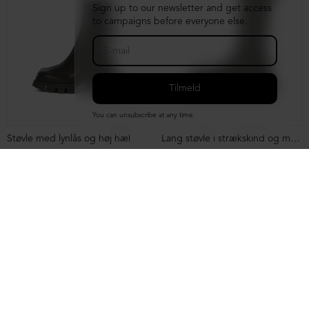
Sign up to our newsletter and get access
to campaigns before everyone else.
You can unsubscribe at any time.
Støvle med lynlås og høj hæl
Lang støvle i strækskind og med lynlås
DKK 3.199,00
DKK 2.499,00
DKK 4.299,00
DKK 2.499,00
NEDSAT
NEDSAT