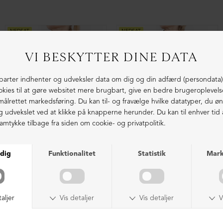
NEDSAT
NEDSAT
Blazer med feminint snit i blød sweatkvalitet
Oversize bluse med knapper
DKK 1.199,00
DKK 599,00
DKK 999,00
DKK 599,00