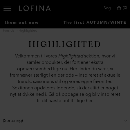
0
Søg
 now
The first AUTUMN/WINTER items have
Forside
Highlighted
HIGHLIGHTED
Vælg
land:
Velkommen til vores
Highlighted
sektion, hvor vi
Denmark
samler produkter, der fortjener ekstra
opmærksomhed lige nu. Her finder du varer, vi
fremhæver særligt i en periode – inspireret af aktuelle
trends, sæsonens stil og vores egne favoritter.
Sektionen opdateres løbende, så der altid er noget
nyt at dykke ned i. Gå på opdagelse og bliv inspireret
til dit næste outfit - lige her.