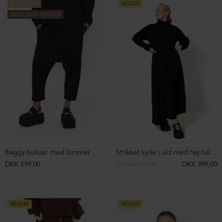
BESTSELLER
NEDSAT
ØKOLOGISK BOMULD
Baggy bukser med lommer
Strikket kjole i uld med høj hals og høj slids
DKK 699,00
DKK 3.899,00
DKK 999,00
NEDSAT
NEDSAT