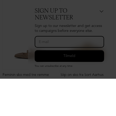
SIGN UP TO
NEWSLETTER
Sign up to our newsletter and get access
to campaigns before everyone else.
You can unsubscribe at any time.
Feminin sko med tre remme
Slip on sko fra Sort Aarhus
DKK 1.999,00
DKK 1.199,00
DKK 2.499,00
DKK 1.699,00
NEDSAT
NEDSAT