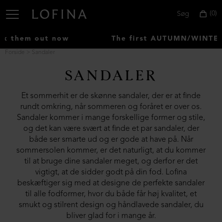
0
Søg
 out now
The first AUTUMN/WINTER items 
Forside
Sandaler
SANDALER
Vælg
land:
Et sommerhit er de skønne sandaler, der er at finde
rundt omkring, når sommeren og foråret er over os.
Denmark
Sandaler kommer i mange forskellige former og stile,
og det kan være svært at finde et par sandaler, der
både ser smarte ud og er gode at have på. Når
sommersolen kommer, er det naturligt, at du kommer
til at bruge dine sandaler meget, og derfor er det
vigtigt, at de sidder godt på din fod. Lofina
beskæftiger sig med at designe de perfekte sandaler
til alle fodformer, hvor du både får høj kvalitet, et
smukt og stilrent design og håndlavede sandaler, du
bliver glad for i mange år.