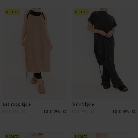
DKK 699,00
DKK 399,00
DKK 699,00
DKK 399,00
NEDSAT
NEDSAT
ØKOLOGISK BOMULD
Strikket kjole i uld med høj hals og høj slids
Oversize kjole
DKK 3.899,00
DKK 999,00
DKK 1.599,00
DKK 699,00
NEDSAT
NEDSAT
Off shoulder kjole
Top med bindebånd
DKK 1.499,00
DKK 499,00
DKK 899,00
DKK 399,00
NEDSAT
NEDSAT
Pants with zipper
Langærmet cardigan
DKK 1.799,00
DKK 499,00
DKK 1.499,00
DKK 499,00
NEDSAT
NEDSAT
Frotté bukser med vidde
Kort strikbluse med hætte