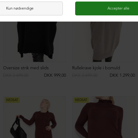
NEDSAT
ØKOLOGISK BOMULD
NEDSAT
Bluse med bådudskæring
Ruskindsbukser med lynlås og lommer
DKK 799,00
DKK 399,00
DKK 4.799,00
DKK 1.499,00
NEDSAT
NEDSAT