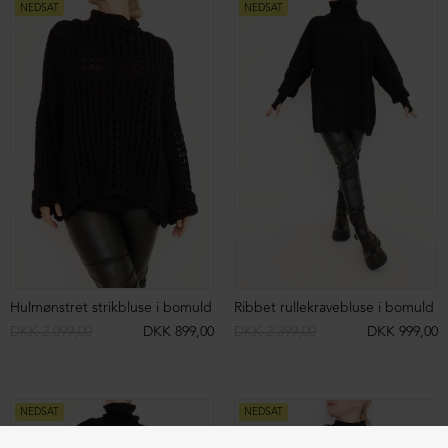
Lang cardigan med lynlås
Asymmetrisk og rå t-shirt
DKK 2.199,00
DKK 899,00
DKK 759,00
DKK 399,00
NEDSAT
NEDSAT
Baggy bukser
Baggy bukser
DKK 1.199,00
DKK 499,00
DKK 1.199,00
DKK 699,00