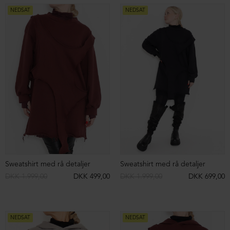
T-shirt with layers
Strikvest med hoodie
DKK 1.499,00
DKK 299,00
DKK 1.599,00
DKK 499,00
NEDSAT
NEDSAT
Strikvest med hoodie
Rullekrave kjole i bomuld