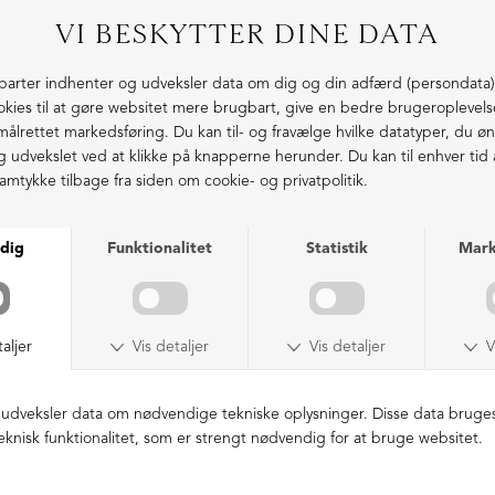
NEDSAT
NEDSAT
Baggy bukser
Bootcut bukser i frotté
DKK 1.199,00
DKK 699,00
DKK 1.299,00
DKK 499,00