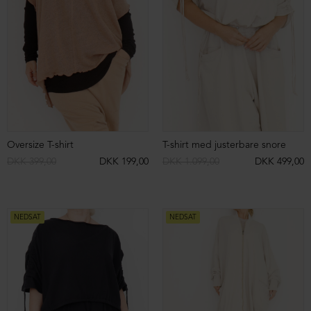
NEDSAT
NEDSAT
Multifunktionelt tørklæde i bomuld/hør
Oversize T-shirt kjole
DKK 899,00
DKK 299,00
DKK 599,00
DKK 199,00
NEDSAT
NEDSAT