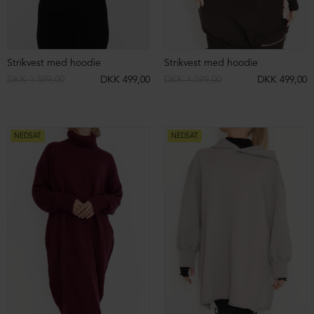
Ribbet rullekravebluse i bomuld
Cropped rullekrave poncho
DKK 2.399,00
DKK 999,00
DKK 2.299,00
DKK 899,00
NEDSAT
NEDSAT