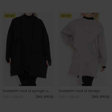
Tight fit bluse i ribkvalitet med høj hals og lange ærmer
Kjole i rib med lomme
DKK 799,00
DKK 499,00
DKK 1.699,00
DKK 499,00
NEDSAT
NEDSAT