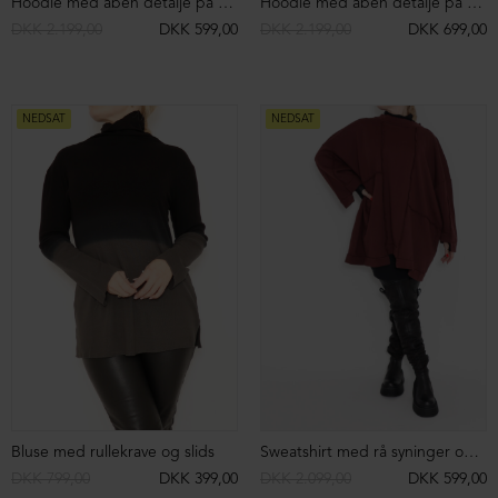
Rullekrave kjole i bomuld
Kjole med rå syninger
DKK 2.699,00
DKK 1.299,00
DKK 1.999,00
DKK 499,00
SIGN UP TO
NEWSLETTER
NEDSAT
NEDSAT
Sign up to our newsletter and get access
to campaigns before everyone else.
You can unsubscribe at any time.