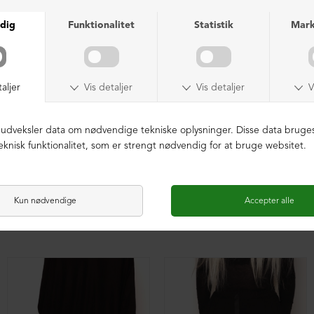
XD baggy bukser i blødt materiale
Oversize XD tunika med en lomme foran
DKK 299,00
DKK 299,00