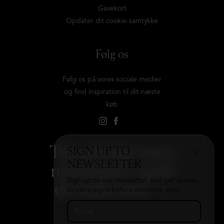
Gavekort
Opdater dit cookie-samtykke
Følg os
Følg os på vores sociale medier
og find inspiration til dit næste
køb
Tilmeld dig vores
SIGN UP TO
NEWSLETTER
nyhedsbrev og få
Sign up to our newsletter and get access
det hele med
→
to campaigns before everyone else.