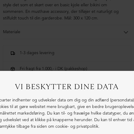
style det som et skørt over en basic kjole eller bikini om
sommeren. En musthave accessory, der tilføjer et naturligt og
stilfuldt touch til din garderobe. Mål: 300 x 120 cm.
Materiale
50% Cotton, 50% Linnen
1-3 dages levering
Fri fragt fra 1.000,- i DK (pakkeshop)
Ekstraordinær kvalitet - produceret i Europa
LIGNENDE PRODUKTER