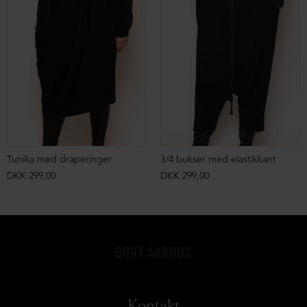
Tunika med draperinger
3/4 bukser med elastikkant
DKK 299,00
DKK 299,00
Kontakt