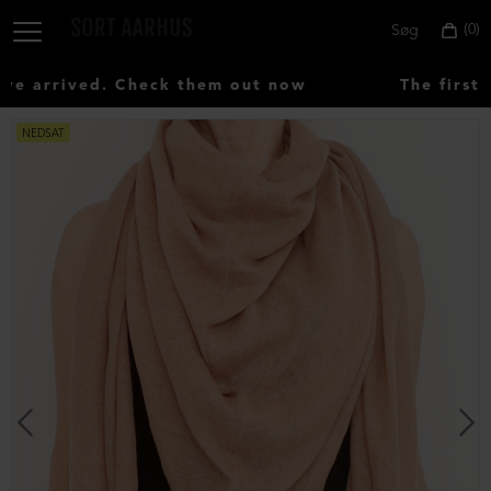
0
Søg
 arrived. Check them out now
The first A
NEDSAT
Vælg
land:
Denmark