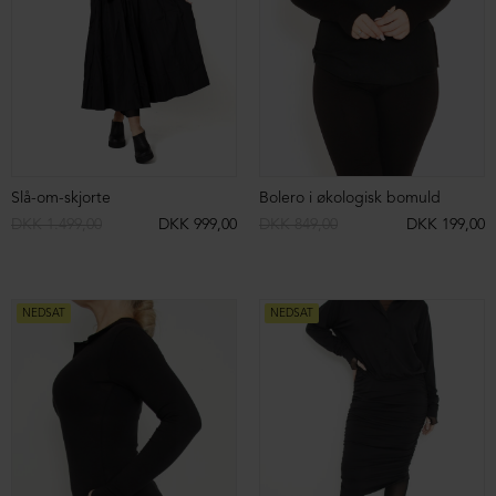
Sweatshirt
Sweatshirt
DKK 1.399,00
DKK 399,00
DKK 1.399,00
DKK 499,00
NEDSAT
NEDSAT
ØKOLOGISK BOMULD
Cropped sweatshirt
Cropped sweatshirt i økologisk bomuld