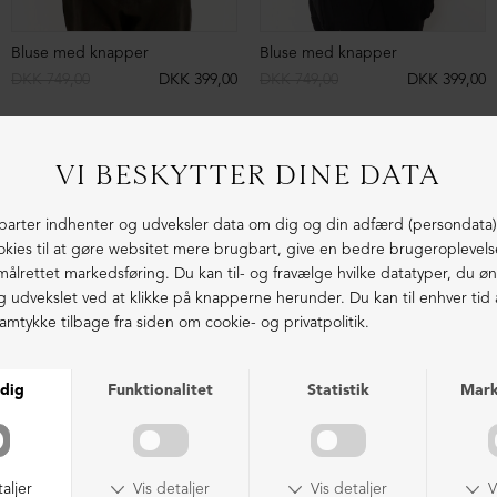
NEDSAT
NEDSAT
Oversize t-shirt
Lang t-shirt med slidser
DKK 999,00
DKK 299,00
DKK 999,00
DKK 399,00
NEDSAT
NEDSAT