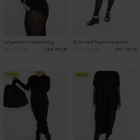
DKK 1.299,00
DKK 499,00
DKK 1.299,00
DKK 299,00
NEDSAT
ØKOLOGISK BOMULD
NEDSAT
Cropped sweatshirt i økologisk bomuld
Hoodie med v-hals
DKK 1.299,00
DKK 399,00
DKK 2.199,00
DKK 699,00