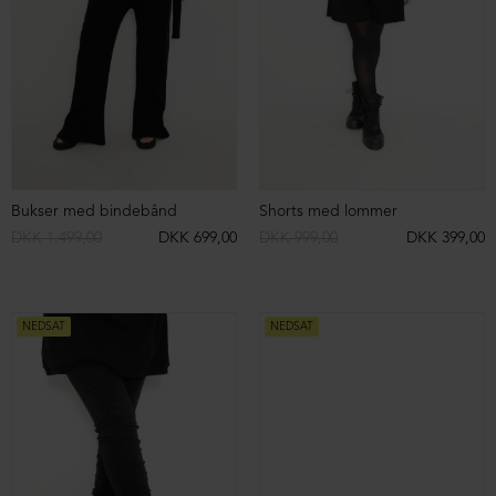
Ballerina med gummisål
Sandal med dobbelt spændelukning
DKK 1.299,00
DKK 999,00
DKK 1.799,00
DKK 1.499,00
NEDSAT
NEDSAT
Sandal med justérbare spænder
Bukser med lommer og lynlås