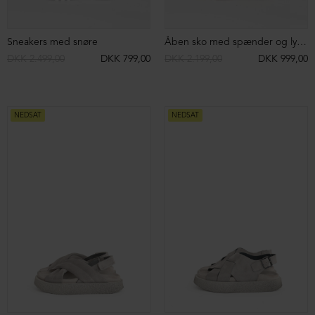
NEDSAT
NEDSAT
ØKOLOGISK BOMULD
Slå-om-skjorte
Bolero i økologisk bomuld
DKK 1.499,00
DKK 999,00
DKK 849,00
DKK 199,00
NEDSAT
NEDSAT