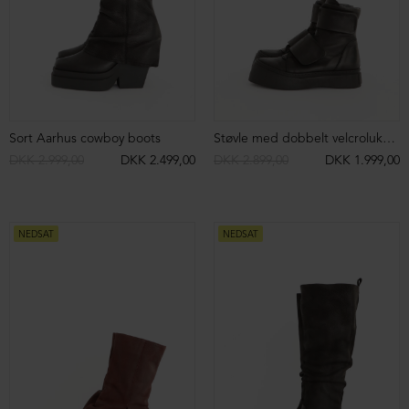
DKK 2.199,00
DKK 1.299,00
DKK 2.099,00
DKK 999,00
NEDSAT
NEDSAT
Leggings med bred elastikkant
Lang støvle med strækskind og lynlås
DKK 999,00
DKK 499,00
DKK 3.999,00
DKK 2.499,00