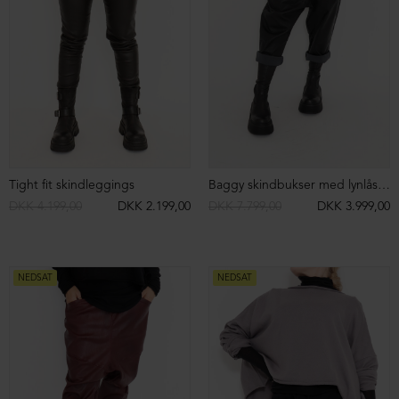
Sort Aarhus cowboy boots
Støvle med dobbelt velcrolukning
DKK 2.999,00
DKK 2.499,00
DKK 2.899,00
DKK 1.999,00
NEDSAT
NEDSAT
SIGN UP TO
NEWSLETTER
Sign up to our newsletter and get access
to campaigns before everyone else.
You can unsubscribe at any time.