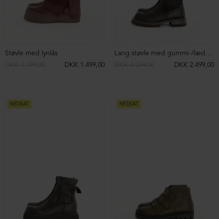
NEDSAT
NEDSAT
Sko med snøre og rågummisål
Kort støvle med velcrolukning
DKK 2.599,00
DKK 1.299,00
DKK 2.399,00
DKK 1.699,00