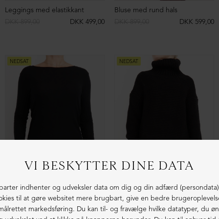
Brune biker støvler
Lange biker støvler
DKK 3.199,00
DKK 1.999,00
DKK 3.599,00
DKK 1.999,00
NEDSAT
NEDSAT