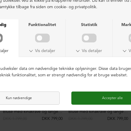
Støvle med snøre
Lang støvle med gummi-/lædersål
DKK 3.199,00
DKK 1.499,00
DKK 4.099,00
DKK 2.499,00
NEDSAT
NEDSAT