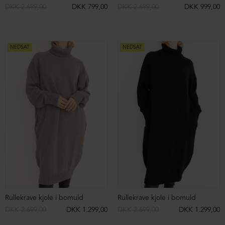
Lang nederdel med knaplukning og lommer
Bomber skindjakke med lynlås og hætte
DKK 1.899,00
DKK 899,00
DKK 6.599,00
DKK 2.499,00
NEDSAT
NEDSAT