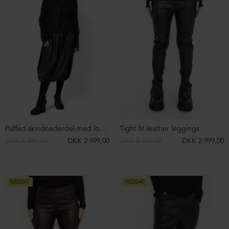
Sort Aarhus støvlet med høj hæl
Knee-high cowboy støvler
DKK 2.999,00
DKK 799,00
DKK 3.499,00
DKK 2.499,00
NEDSAT
NEDSAT