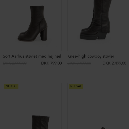
Baggy sweat pants med lommer
Tight fit bluse i ribkvalitet med høj hals og lange ærmer
DKK 1.499,00
DKK 699,00
DKK 1.199,00
DKK 499,00
NEDSAT
NEDSAT
Støvle med snøre og lynlås
Oversize cardigan med knapper og lommer