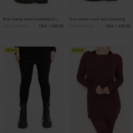
NEDSAT
NEDSAT
Lang støvle med strækskind og lynlås
Lys støvle med front lynlås
DKK 2.999,00
DKK 1.699,00
DKK 2.599,00
DKK 1.499,00
NEDSAT
NEDSAT