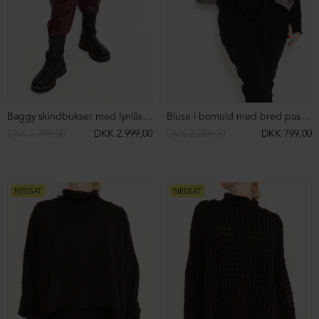
Støvle med lynlås
Lang støvle med gummi-/lædersål
DKK 3.199,00
DKK 1.499,00
DKK 4.099,00
DKK 2.499,00
NEDSAT
NEDSAT
Kort støvle med strækskind og lynlås
Kort støvle med velcrolukning
DKK 2.899,00
DKK 1.699,00
DKK 2.399,00
DKK 1.699,00