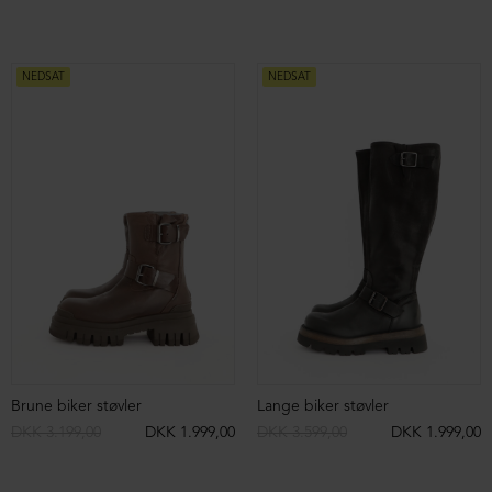
Strikket bluse med rullekrave i merino uld
Støvle med ruskind og lynlås
DKK 2.599,00
DKK 1.299,00
DKK 2.999,00
DKK 999,00
NEDSAT
NEDSAT