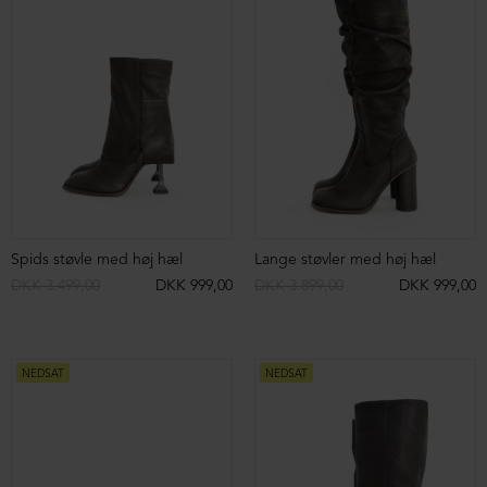
Støvle med snøre og Lofina logo
Støvle med front-lynlås
DKK 2.999,00
DKK 1.499,00
DKK 2.499,00
DKK 1.999,00
NEDSAT
NEDSAT