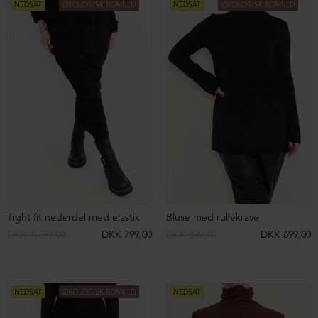
Puffed skindnederdel med lommer og snøre
Tight fit leather leggings
DKK 5.599,00
DKK 2.999,00
DKK 5.399,00
DKK 2.999,00
NEDSAT
NEDSAT