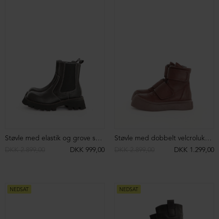
Kort støvle med LOFINA logo på velcrolukning
Støvle med spænder og lynlås
DKK 2.699,00
DKK 999,00
DKK 3.699,00
DKK 2.499,00
NEDSAT
NEDSAT