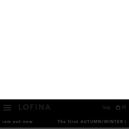
DKK 2.599,00
DKK 1.499,00
DKK 2.799,00
DKK 1.399,00
NEDSAT
ØKOLOGISK BOMULD
NEDSAT
Bluse med bådudskæring
Stor rejsetaske
DKK 799,00
DKK 399,00
DKK 4.699,00
DKK 2.999,00