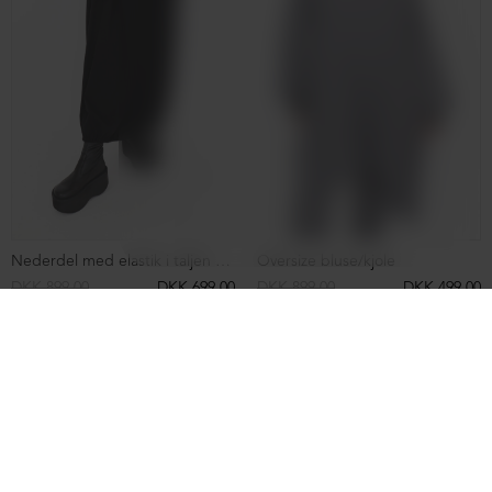
Lang skindjakke med knapper
Oversize bluse med Alpacauld
DKK 8.099,00
DKK 4.999,00
DKK 2.999,00
DKK 1.499,00
NEDSAT
NEDSAT