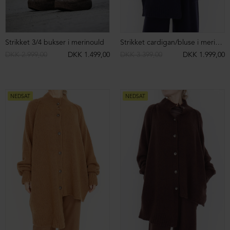
Ballerina med fleksibel sål
Strikket cardigan i merino uld med lommer og thumb opening
DKK 1.399,00
DKK 999,00
DKK 3.699,00
DKK 1.999,00
NEDSAT
NEDSAT