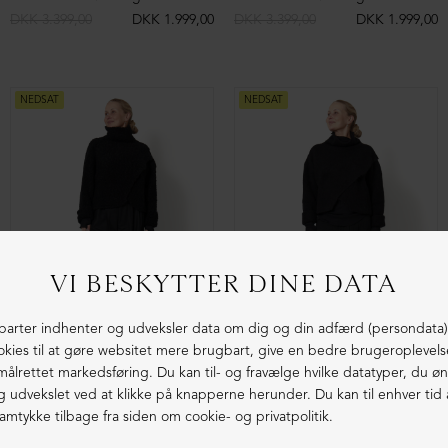
Baggy bukser i uld med lommer
Strikket kjole i uld med høj hals og høj slids
DKK 1.799,00
DKK 1.199,00
DKK 3.899,00
DKK 999,00
NEDSAT
NEDSAT