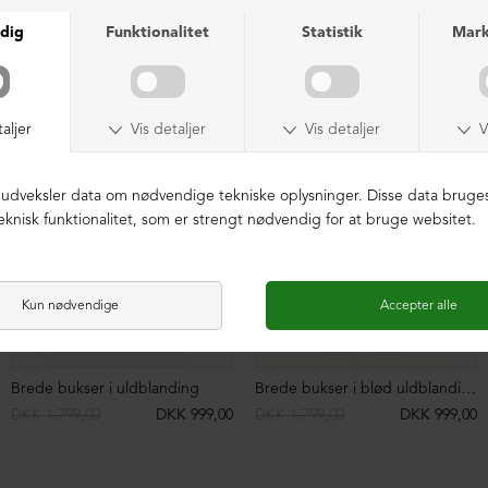
Extra baggy bukser i uldblanding
Ekstra baggy bukser i nålestribet
DKK 1.999,00
DKK 1.199,00
DKK 1.999,00
DKK 1.399,00
NEDSAT
NEDSAT
Sko med fleksibel sål
Sko med fleksibel sål
DKK 1.999,00
DKK 1.499,00
DKK 1.999,00
DKK 1.499,00