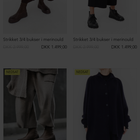
Støvle i ruskind med front-lynlås
Baggy bukser med lommer
DKK 2.599,00
DKK 1.999,00
DKK 899,00
DKK 699,00
NEDSAT
NEDSAT