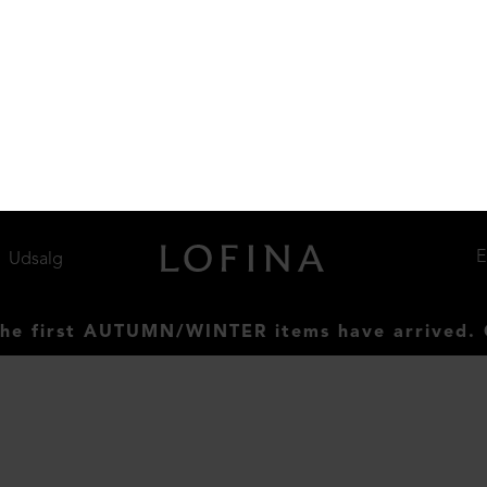
Lang skindjakke med knapper
DKK 4.999,00
Oversize bluse med Alpacauld