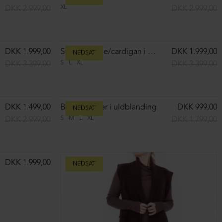
DKK 1.499,00
Strikket oversize cardigan
DKK 1.799,00
S
M
L
XL
DKK 2.899,00
DKK 3.899,00
NEDSAT