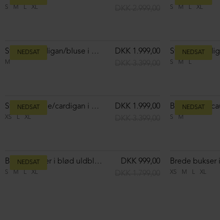
Strikket oversize bluse i merinould
DKK 1.499,00
XS
S
M
L
XL
XS
S
M
L
XL
DKK 2.899,00
NEDSAT
NEDSAT