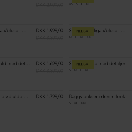
Strikket oversize bluse i merinould
DKK 1.499,00
Strikket oversize bluse i merinould
S
M
L
XL
DKK 2.899,00
NEDSAT