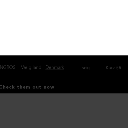
DKK 1.499,00
Strikket oversize bluse i merinould
DKK 1.499,00