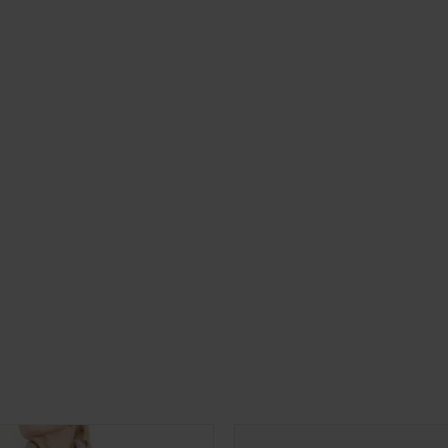
Strikket 3/4 bukser i merinould
DKK 1.499,00
Strikket 3/4 bukser i merinould
S
M
L
XL
DKK 2.999,00
NEDSAT