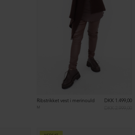
DKK 1.499,00
Strikket 3/4 bukser i merinould
DKK 1.499,00
S
M
L
XL
DKK 2.999,00
DKK 2.999,00
NEDSAT