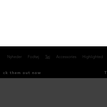
Strikket oversize vest i merinould
DKK 1.499,00