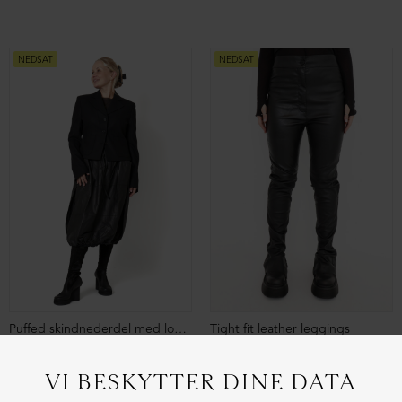
Cardigan med lynlås
Cardigan med lynlås
DKK 1.549,00
DKK 699,00
DKK 1.549,00
DKK 699,00
NEDSAT
NEDSAT
ØKOLOGISK BOMULD