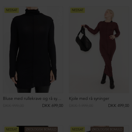
Strikket bluse med rullekrave i merino uld
Lang frakke i bouclé med lommer og knap
DKK 2.599,00
DKK 1.299,00
DKK 3.699,00
NEDSAT