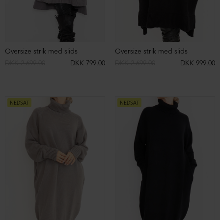
NEDSAT
NEDSAT
SIGN UP TO
NEWSLETTER
Sign up to our newsletter and get access
to campaigns before everyone else.
Sweat bukser med vidde
3/4-lange baggy bukser
DKK 1.399,00
DKK 699,00
DKK 999,00
DKK 499,00
You can unsubscribe at any time.
NEDSAT
NEDSAT