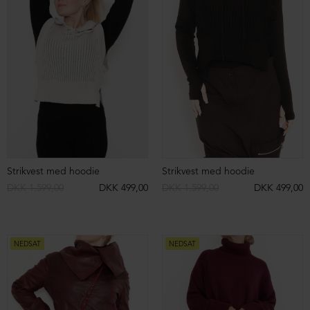
Tight fit bluse i ribkvalitet med høj hals og lange ærmer
Oversize cardigan med knapper og lommer
DKK 1.199,00
DKK 499,00
DKK 2.099,00
DKK 999,00
NEDSAT
NEDSAT