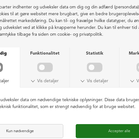
Cardigan med lynlås
Oversize T-shirt
DKK 1.549,00
DKK 699,00
DKK 1.199,00
DKK 499,00
NEDSAT
ØKOLOGISK BOMULD
NEDSAT