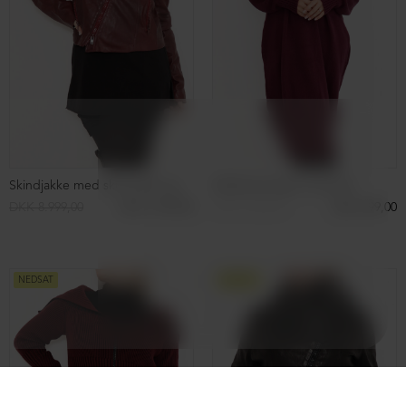
Leggings med bred elastikkant
Leggings med elastikkant
DKK 999,00
DKK 499,00
DKK 899,00
DKK 499,00
NEDSAT
NEDSAT
Bluse med rund hals
Bluse med rund hals