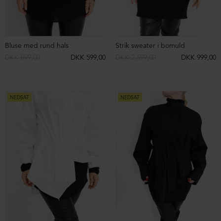
NEDSAT
NEDSAT
Oversize T-shirt
T-shirt med justerbare snore
DKK 399,00
DKK 199,00
DKK 1.099,00
DKK 499,00
NEDSAT
NEDSAT