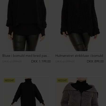
Asymmetrisk og rå t-shirt
Løstsiddende top med tynde stropper
DKK 759,00
DKK 399,00
DKK 649,00
DKK 299,00
NEDSAT
NEDSAT