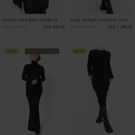
Skindjakke med skrå lynlås og stor krave
Lang cardigan med knaplukning
DKK 8.999,00
DKK 2.999,00
DKK 2.399,00
DKK 999,00
NEDSAT
NEDSAT