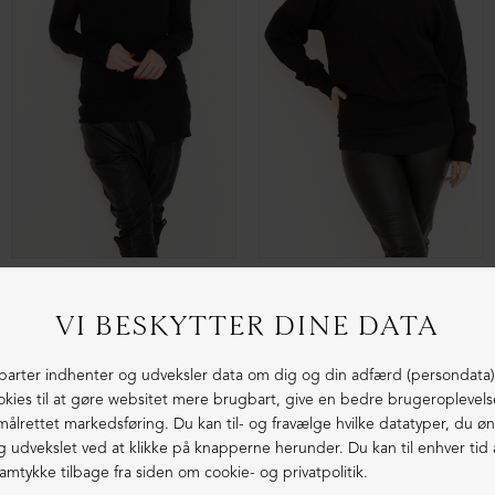
Sweatshirt med rå detaljer
Hoodie i bomuld med rå detaljer
DKK 1.999,00
DKK 699,00
DKK 1.899,00
DKK 499,00
NEDSAT
NEDSAT