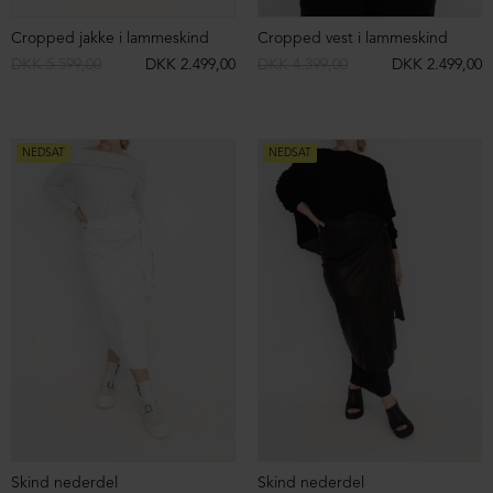
Bukser med boot cut
Boot cut bukser med rå syninger
DKK 899,00
DKK 599,00
DKK 799,00
DKK 399,00
NEDSAT
NEDSAT
Slå-om-bluse i ruskind
Slå-om-bluse i lammeskind