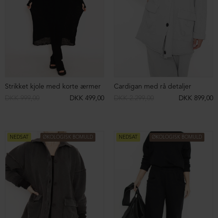
Bukser i lammeskind
Strikket vest med lynlås og hætte
DKK 5.099,00
DKK 2.499,00
DKK 1.499,00
DKK 599,00
NEDSAT
ØKOLOGISK BOMULD
NEDSAT
ØKOLOGISK BOMULD