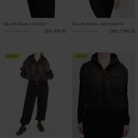
Baggy sweat pants med lommer
Baggy sweat pants med lommer
DKK 1.499,00
DKK 699,00
DKK 1.499,00
DKK 699,00
SIGN UP TO
NEDSAT
NEDSAT
NEWSLETTER
Sign up to our newsletter and get access
to campaigns before everyone else.
You can unsubscribe at any time.