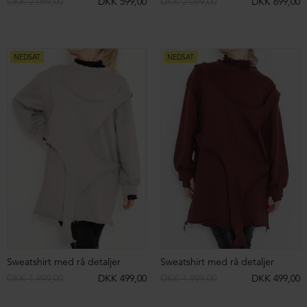
NEDSAT
ØKOLOGISK BOMULD
NEDSAT
Lang tight fit kjole i økologisk bomuld
Kjole med rå syninger
DKK 1.499,00
DKK 799,00
DKK 1.999,00
DKK 799,00