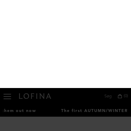
NEDSAT
NEDSAT
ØKOLOGISK BOMULD
Bluse i bomuld med bred kant
Tight fit nederdel med elastik
DKK 1.799,00
DKK 899,00
DKK 1.799,00
DKK 799,00