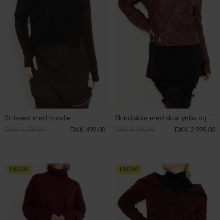
Kjole med rå syninger
3/4 bukser med brede ben
DKK 1.999,00
DKK 499,00
DKK 999,00
DKK 399,00
NEDSAT
ØKOLOGISK BOMULD
NEDSAT