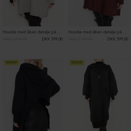
Rullekrave kjole i bomuld
Kort cardigan med tovejs-lynlås
DKK 2.699,00
DKK 699,00
DKK 2.299,00
DKK 899,00
NEDSAT
NEDSAT