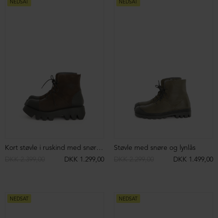
Kort støvle med LOFINA logo på velcrolukning
Støvle med spænder og lynlås
DKK 2.699,00
DKK 999,00
DKK 3.699,00
DKK 2.499,00
NEDSAT
NEDSAT
Støvle med front-lynlås
DKK 2.499,00
DKK 1.999,00
NEDSAT