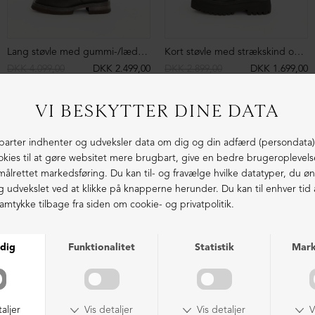
Sandal med velcrolukning
Åben sko med front-lynlås
DKK 2.099,00
DKK 1.499,00
DKK 2.299,00
DKK 1.499,00
NEDSAT