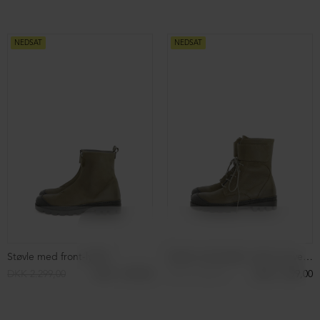
Støvle med dobbelt velcrolukning
Kort støvle med lynlås
DKK 2.899,00
DKK 1.299,00
DKK 2.399,00
NEDSAT
NEDSAT