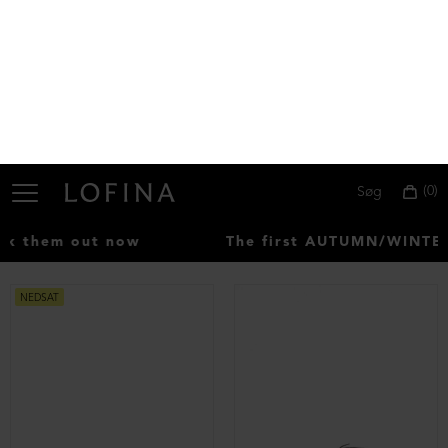
Chunky høj sko med spænde og lynlås
Sneakers med velcrolukning
DKK 2.699,00
DKK 1.299,00
DKK 2.999,00
DKK 1.499,00
NEDSAT
NEDSAT