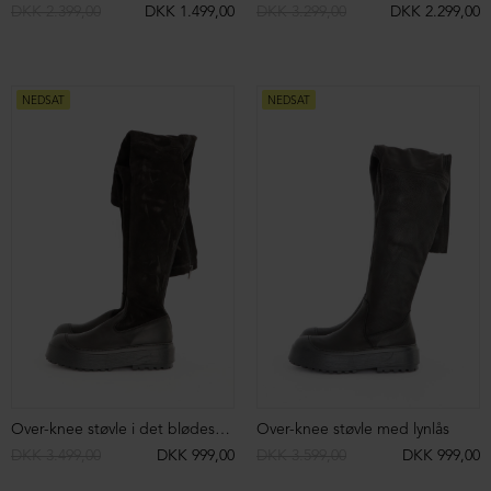
DKK 2.199,00
DKK 1.999,00
Sandal med fodsengssål og spænder
Støvle med front-lynlås
DKK 1.999,00
DKK 2.299,00
NEDSAT
Sko med snøre
Støvle med front-lynlås
DKK 2.799,00
DKK 1.399,00
DKK 2.299,00
NEDSAT
Støvle med snøre og lynlås
Chunky loafer
DKK 2.299,00
DKK 2.299,00
DKK 1.099,00
NEDSAT
NEDSAT
Chunky loafer
Åben sko med spænde og lynlås