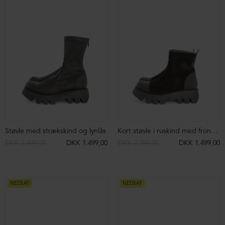
Støvle med snøre og Lofina logo
DKK 2.999,00
DKK 1.499,00
Støvle med snøre og lynlås
DKK 2.199,00
DKK 1.299,00
SIGN UP TO
NEWSLETTER
Sign up to our newsletter and get access
to campaigns before everyone else.
You can unsubscribe at any time.