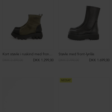
Støvle med snøre og lynlås
Lofina ballerina med spænde
DKK 2.199,00
DKK 1.599,00
NEDSAT
NEDSAT