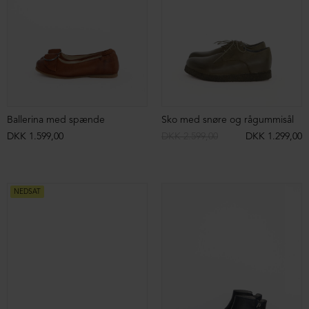
Lang støvle med strækskind og lynlås
Sko med snøre og rågummisål
DKK 3.999,00
DKK 2.499,00
DKK 2.599,00
DKK 1.299,00
NEDSAT
Kort støvle med lynlås
Kort støvle med velcrolukning