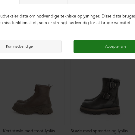
Sko med snøre
Sandal med spændelukning
DKK 2.599,00
DKK 1.499,00
DKK 2.199,00
Sandal med spændelukning
Sandal med fodsengssål og spænder