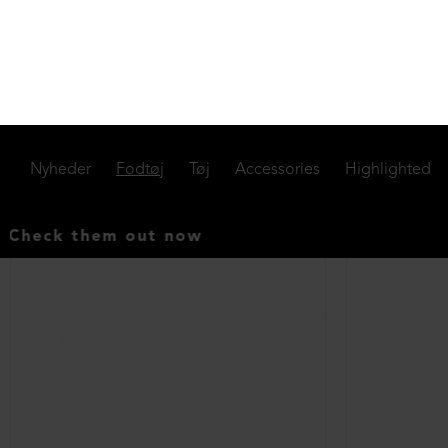
Sandal med elastik og lædersål
DKK 699,00
Støvle med rus
38½
36
37
DKK 1.799,00
NEDSAT
NEDSAT