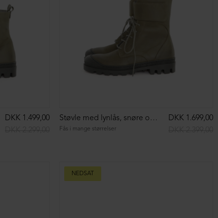
DKK 1.499,00
Støvle med snøre
DKK 1.999,00
37½
38
40½
41½
DKK 2.899,00
DKK 2.899,00