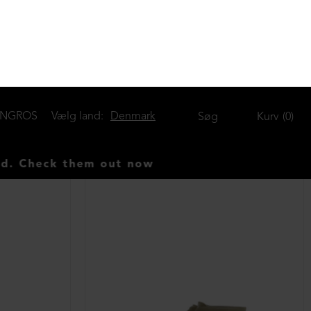
DKK 1.499,00
Støvle med lynlås, snøre og velcro
DKK 1.699,00
Fås i mange størrelser
DKK 2.299,00
DKK 2.399,00
NEDSAT