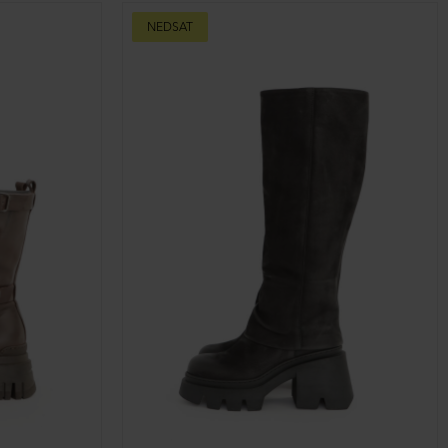
DKK 1.999,00
Lang støvle med lynlås
DKK 1.999,00
37½
38½
39
40
40½
41
DKK 3.699,00
DKK 3.499,00
NEDSAT