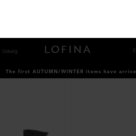
kind og lynlås
DKK 1.699,00
Støvle med front-lynlås
40½
DKK 2.299,00
NEDSAT