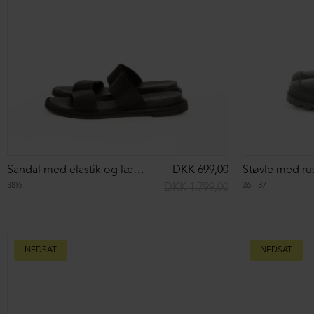
Kort støvle med lynlås
DKK 1.499,00
Åben sko me
37
37½
39
39½
40
40½
39
40
DKK 2.399,00