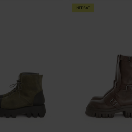
Kort støvle i ruskind med snøre og lynlås
DKK 1.299,00
Støvle med spænder og lynlås
ser
37
39
40½
41
DKK 2.399,00
NEDSAT