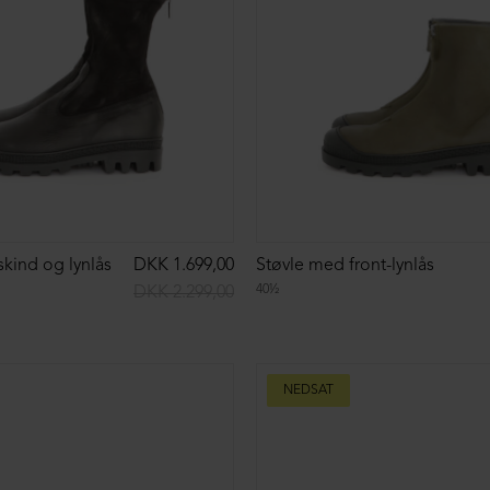
d spænde
DKK 1.299,00
Åben sko med spænde
39½
DKK 2.899,00