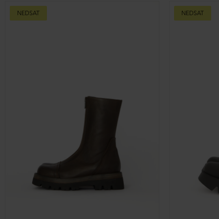
Støvle med front-lynlås
DKK 1.699,00
37
Fås i mange størrel
DKK 2.699,00
NEDSAT
NEDSAT