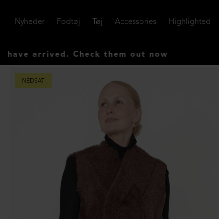
Nyheder
Fodtøj
Tøj
Accessories
Highlighted
 arrived. Check them out now
NEDSAT