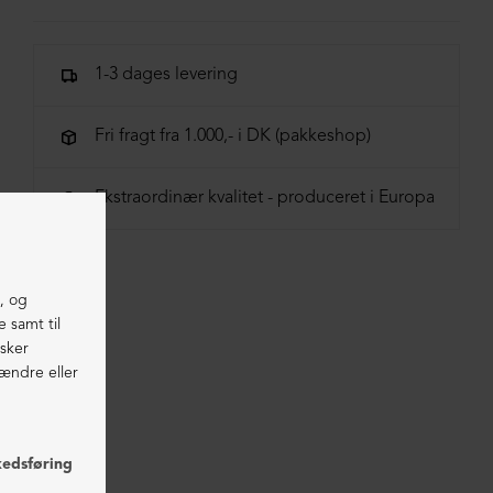
100% pels
1-3 dages levering
Fri fragt fra 1.000,- i DK (pakkeshop)
Ekstraordinær kvalitet - produceret i Europa