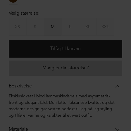
Vælg størrelse:
XS
S
M
L
XL
XXL
Mangler din størrelse?
Beskrivelse
Eksklusiv vest i blød lammeskindspels med asymmetrisk
front og elegant fald. Den lette, luksuriøse kvalitet og det
moderne design gør vesten perfekt til lag-på-lag styling
og tilfører varme og karakter til ethvert outfit.
Materiale