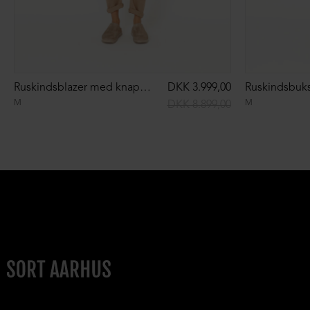
Ruskindsblazer med knapper
DKK 3.999,00
Ruskindsbukse
M
M
DKK 8.899,00