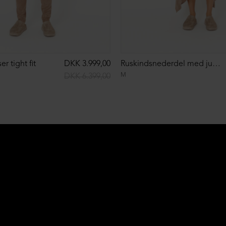
r tight fit
DKK 3.999,00
Ruskindsnederdel med justérbare remme
M
DKK 6.399,00