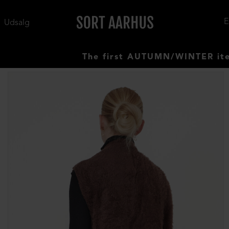
Udsalg
The first AUTUMN/WINTER items ha