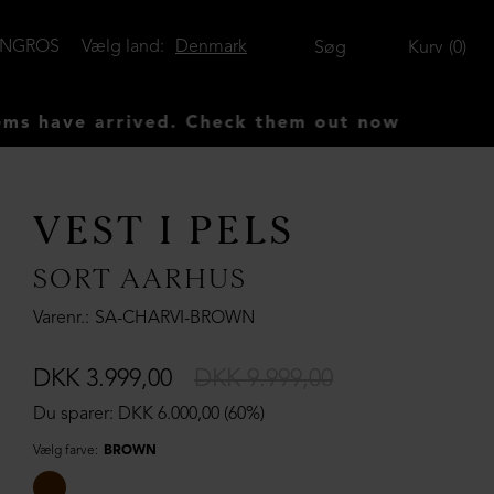
ENGROS
Vælg land:
Denmark
Søg
Kurv
0
ve arrived. Check them out now
VEST I PELS
SORT AARHUS
Varenr.
SA-CHARVI-BROWN
DKK 3.999,00
DKK 9.999,00
Du sparer: DKK 6.000,00 (60%)
Vælg farve:
BROWN