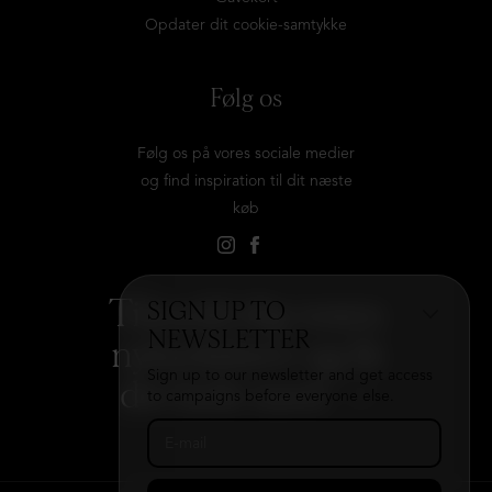
Opdater dit cookie-samtykke
Følg os
Følg os på vores sociale medier
og find inspiration til dit næste
køb
Tilmeld dig vores
SIGN UP TO
NEWSLETTER
nyhedsbrev og få
Sign up to our newsletter and get access
det hele med
→
to campaigns before everyone else.