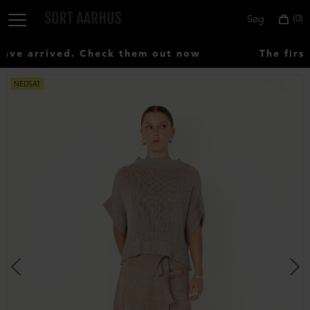
0
Søg
ve arrived. Check them out now
The first
NEDSAT
Vælg
land:
Denmark