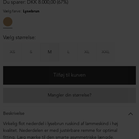
Du sparer: DKK 8.000,00 (67%)
Vælg farve:
Lysebrun
Vælg størrelse:
XS
S
M
L
XL
XXL
Mangler din størrelse?
Beskrivelse
Virkelig flot nederdel i lysebrun ruskind af lammeskind i høj
kvalitet. Nederdelen er med justérbare remme for optimal
fitting. Læg mærke til den smarte asymmetriske længde.