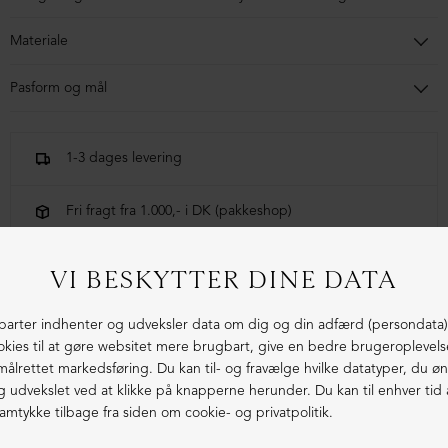
Materiale
100% lammeskind
Pasform og mål
Normal i størrelsen.
1-3 dages levering
Fri fragt fra 1.000,- i DK (pakkeshop)
Ekstraordinær kvalitet - produceret i Europa
LIGNENDE PRODUKTER
NEDSAT
ØKOLOGISK BOMULD
NEDSAT
ØKOLOGISK BOMULD