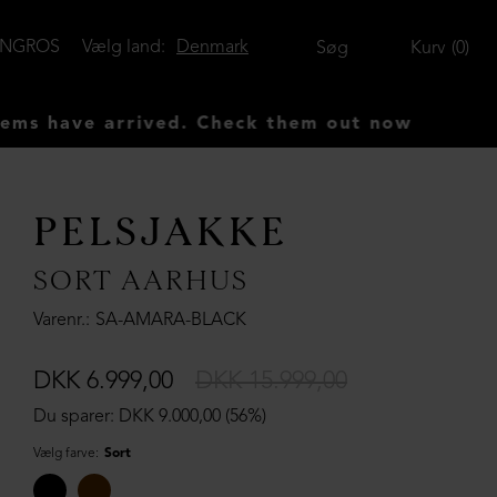
ENGROS
Vælg land:
Denmark
Søg
Kurv
0
ve arrived. Check them out now
PELSJAKKE
SORT AARHUS
Varenr.
SA-AMARA-BLACK
DKK 6.999,00
DKK 15.999,00
Du sparer: DKK 9.000,00 (56%)
Vælg farve:
Sort