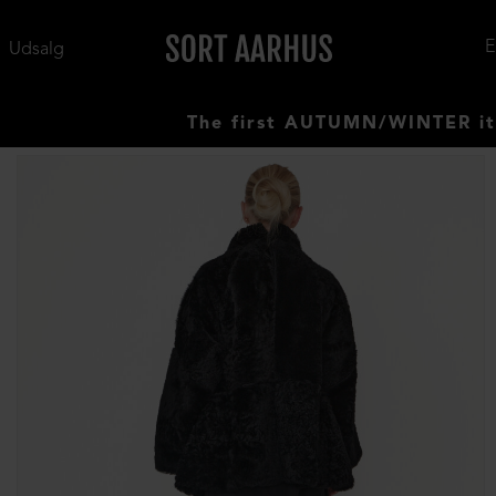
Udsalg
The first AUTUMN/WINTER items ha