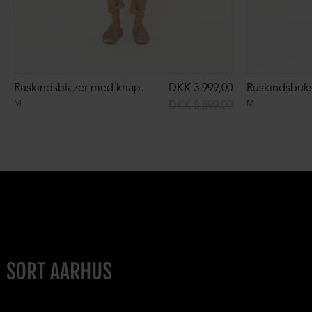
Ruskindsblazer med knapper
DKK 3.999,00
Ruskindsbukse
M
M
DKK 8.899,00