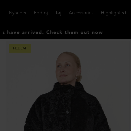
Nyheder
Fodtøj
Tøj
Accessories
Highlighted
 arrived. Check them out now
NEDSAT