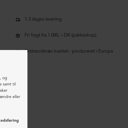
100% Pels
1-3 dages levering
Fri fragt fra 1.000,- i DK (pakkeshop)
Ekstraordinær kvalitet - produceret i Europa