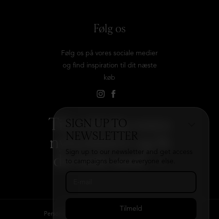
Følg os
Følg os på vores sociale medier
og find inspiration til dit næste
køb
Tilmeld dig vores
SIGN UP TO
NEWSLETTER
nyhedsbrev og få
Sign up to our newsletter and get access
det hele med
→
to campaigns before everyone else.
Persondatapolitik
Kontakt
B2B login