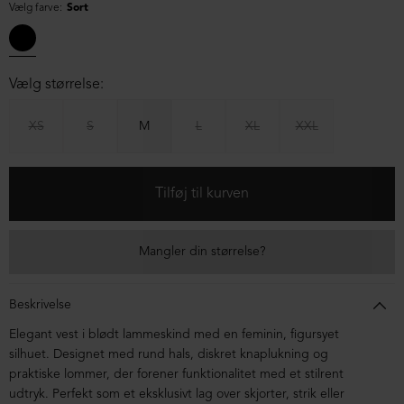
Vælg farve:
Sort
Vælg størrelse:
XS
S
M
L
XL
XXL
Mangler din størrelse?
Beskrivelse
Elegant vest i blødt lammeskind med en feminin, figursyet
silhuet. Designet med rund hals, diskret knaplukning og
praktiske lommer, der forener funktionalitet med et stilrent
udtryk. Perfekt som et eksklusivt lag over skjorter, strik eller