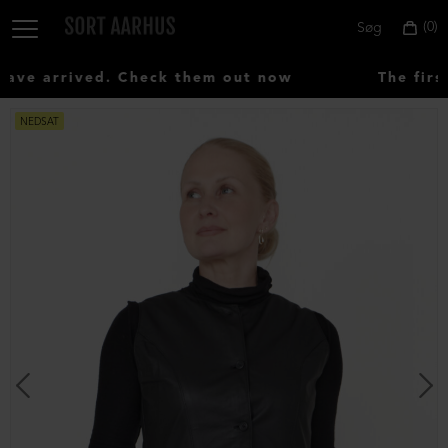
0
Søg
ve arrived. Check them out now
The first
NEDSAT
Vælg
land:
Denmark