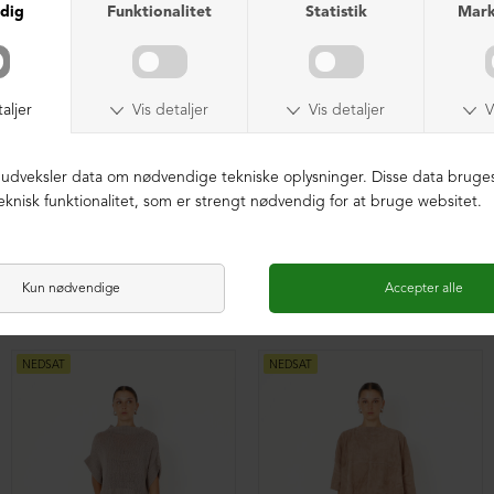
Ruskindsblazer med knapper
Ruskindsbukser tight fit
DKK 8.899,00
DKK 3.999,00
DKK 6.399,00
DKK 3.999,00
NEDSAT
NEDSAT