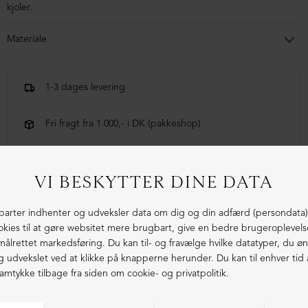
kjoler.
Materiale
100% lammeskind
1-3 dages levering
Fri fragt fra 1.000,- i DK (pakkeshop)
Ekstraordinær kvalitet - produceret i Europa
LIGNENDE PRODUKTER
NEDSAT
NEDSAT