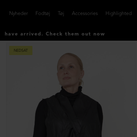
Nyheder
Fodtøj
Tøj
Accessories
Highlighted
 arrived. Check them out now
NEDSAT