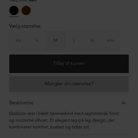
Vælg farve:
Sort
Vælg størrelse:
XS
S
M
L
XL
XXL
Mangler din størrelse?
Beskrivelse
Eksklusiv vest i blødt lammeskind med asymmetrisk front
og moderne silhuet. Et elegant lag-på-lag design, der
kombinerer komfort, kvalitet og tidløs stil.