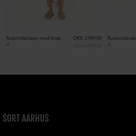
Ruskindsblazer med knapper
DKK 3.999,00
Ruskindsbukse
M
M
DKK 8.899,00