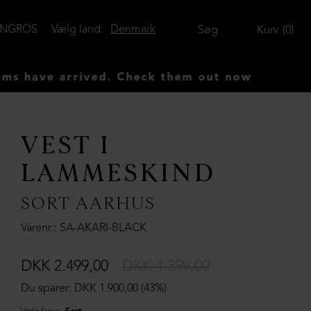
ENGROS
Vælg land:
Denmark
Søg
Kurv
0
e arrived. Check them out now
VEST I
LAMMESKIND
SORT AARHUS
Varenr.
SA-AKARI-BLACK
DKK 2.499,00
DKK 4.399,00
Du sparer: DKK 1.900,00 (43%)