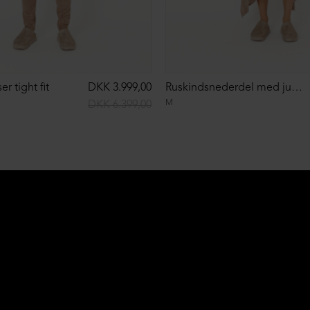
r tight fit
DKK 3.999,00
Ruskindsnederdel med justérbare remme
M
DKK 6.399,00