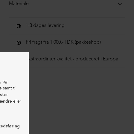
Materiale
100% Lammeskind
1-3 dages levering
Fri fragt fra 1.000,- i DK (pakkeshop)
Ekstraordinær kvalitet - produceret i Europa