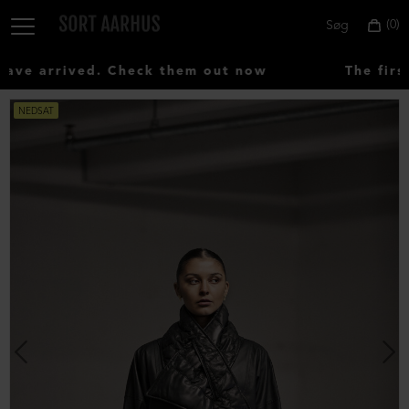
0
Søg
e arrived. Check them out now
The first
NEDSAT
Vælg
land:
Denmark