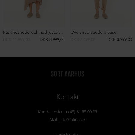
Ruskindsnederdel med justérbare remme
Oversized suede blouse
DKK 11.999,00
DKK 3.999,00
DKK 7.499,00
DKK 3.999,00
Kontakt
Kundeservice: (+45) 61 55 00 35
Mail:
info@lofina.dk
Hovedkontor: