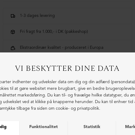
100% lammeskind
1-3 dages levering
Fri fragt fra 1.000,- i DK (pakkeshop)
Ekstraordinær kvalitet - produceret i Europa
LIGNENDE PRODUKTER
NEDSAT
NEDSAT