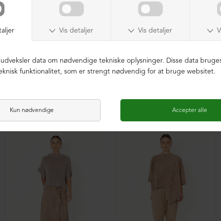
Ruskindsblazer med knapper
Ruskindsbukser tight fit
DKK 8.899,00
DKK 3.999,00
DKK 6.399,00
DKK 3.999,00
NEDSAT
NEDSAT