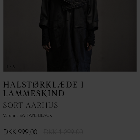
1
/ 6
HALSTØRKLÆDE I
LAMMESKIND
SORT AARHUS
Varenr.
SA-FAYE-BLACK
DKK 999,00
DKK 1.299,00