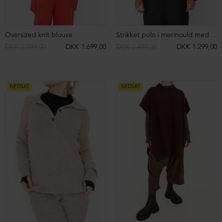
Asymmetrisk bluse i bomuld
Oversize t-shirt with asymmetric back
DKK 899,00
DKK 599,00
DKK 1.299,00
DKK 699,00
NEDSAT
ØKOLOGISK BOMULD
NEDSAT
ØKOLOGISK BOMULD