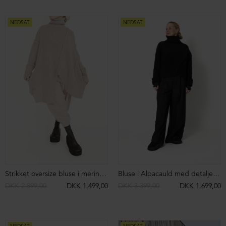
Ærmeløs bluse med bindebånd i nakken
Oversize t-shirt med krave og slids bagpå
DKK 699,00
DKK 399,00
DKK 599,00
DKK 499,00
NEDSAT
NEDSAT