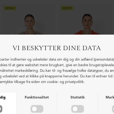
Oversize skjorte med knapper og lommer
Oversize bluse med brede ærmer
DKK 2.199,00
DKK 1.599,00
DKK 2.199,00
DKK 1.299,00
NEDSAT
NEDSAT