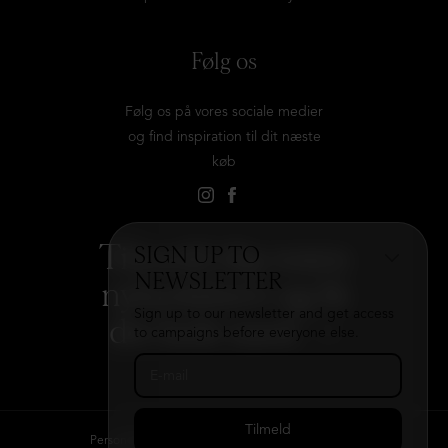
Følg os
Følg os på vores sociale medier
og find inspiration til dit næste
køb
Tilmeld dig vores
SIGN UP TO
NEWSLETTER
nyhedsbrev og få
Sign up to our newsletter and get access
det hele med
→
to campaigns before everyone else.
Persondatapolitik
Kontakt
B2B login