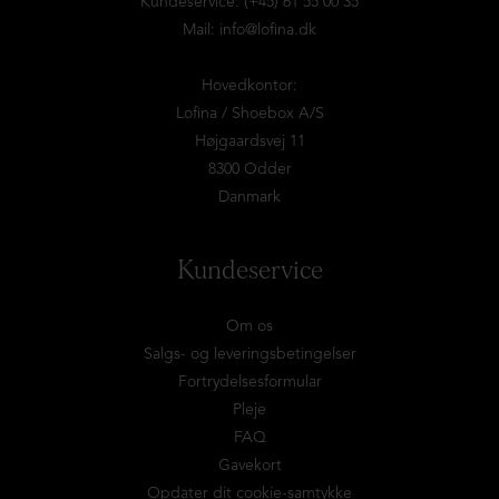
Kundeservice: (+45) 61 55 00 35
Mail:
info@lofina.dk
Hovedkontor:
Lofina / Shoebox A/S
Højgaardsvej 11
8300 Odder
Danmark
Kundeservice
Om os
Salgs- og leveringsbetingelser
Fortrydelsesformular
Pleje
FAQ
Gavekort
Opdater dit cookie-samtykke