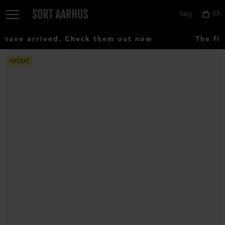
0
Søg
ave arrived. Check them out now
The fir
NEDSAT
Vælg
land:
Denmark