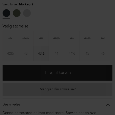
Vælg farve:
Mørkegrå
Vælg størrelse:
39
39½
40
40½
41
41½
42
42½
43
43½
44
44½
45
46
Mangler din størrelse?
Beskrivelse
Denne herrestøvle er lavet med snøre. Støvlen har en hvid