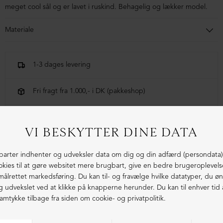
meget cool sål og er lavet i ruskind. Behagelig og lækker model.
Materiale
Skoen er fremstillet i ruskind og er foret med svineskind. Sålen
er micro.
1-3 dages levering
Fri fragt fra 1.000,- i DK (pakkeshop)
Ekstraordinær kvalitet - produceret i Europa
LIGNENDE PRODUKTER
NEDSAT
NEDSAT