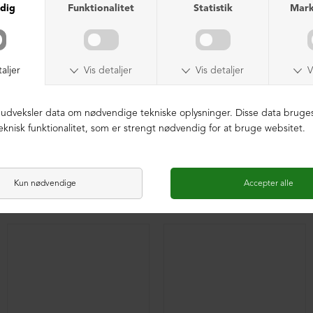
Sko med snøre (2. sortering)
Støvle med front-lynlås
DKK 2.699,00
DKK 1.599,00
DKK 3.399,00
DKK 999,00