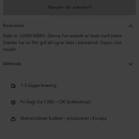
Mangler din størrelse?
Beskrivelse
Style nr. U2500-NERO. Denne herrestøvle er lavet med snøre.
Støvlen har en flot grå sål og er lavet i kalveskind. Super cool
model
Materiale
Støvlen er fremstillet i kalveskind. Sålen er micro
1-3 dages levering
Fri fragt fra 1.000,- i DK (pakkeshop)
Ekstraordinær kvalitet - produceret i Europa