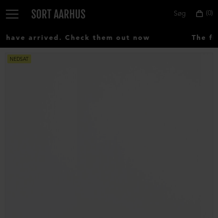
0
Søg
have arrived. Check them out now
The fir
NEDSAT
Vælg
land:
Denmark