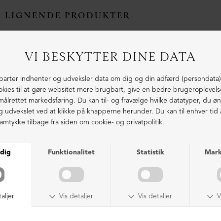
LIGNENDE PRODUKTER
NEDSAT
NEDSAT
Herresko "tøffel" med fodsengssål
Herresko "tøffel" med fodsengssål
DKK 2.199,00
DKK 1.499,00
DKK 2.199,00
DKK 1.499,00