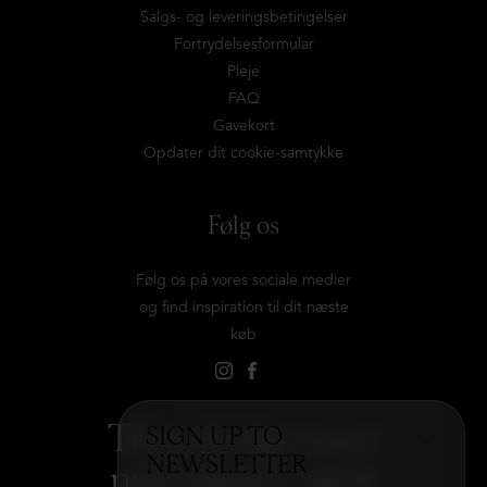
Salgs- og leveringsbetingelser
Fortrydelsesformular
Pleje
FAQ
Gavekort
Opdater dit cookie-samtykke
Følg os
Følg os på vores sociale medier
og find inspiration til dit næste
køb
Tilmeld dig vores
SIGN UP TO
NEWSLETTER
nyhedsbrev og få