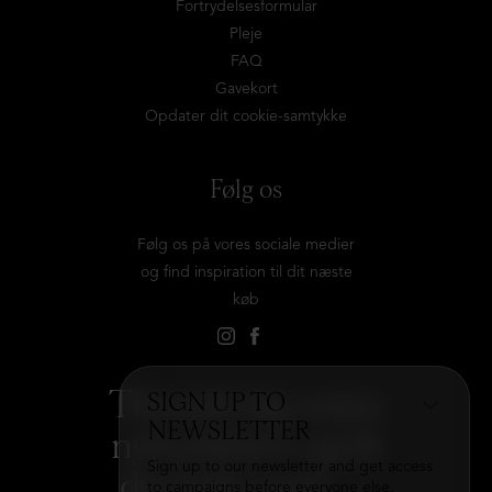
Fortrydelsesformular
Pleje
FAQ
Gavekort
Opdater dit cookie-samtykke
Følg os
Følg os på vores sociale medier
og find inspiration til dit næste
køb
Tilmeld dig vores
SIGN UP TO
NEWSLETTER
nyhedsbrev og få
Sign up to our newsletter and get access
det hele med
→
to campaigns before everyone else.