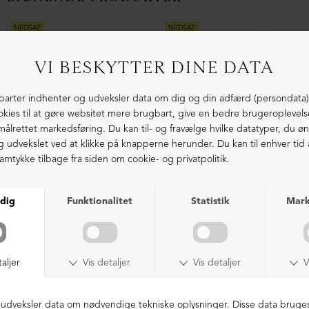
NEDSAT
NEDSAT
Sko med snøre (2. sortering)
Støvle med front-lynlås
DKK 2.699,00
DKK 1.599,00
DKK 3.399,00
DKK 999,00