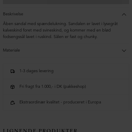
Beskrivelse
Åben sandal med spændelukning. Sandalen er lavet i lysegråt
kalveskind foret med svineskind, og kommer med en blød
fodsengssål lavet i ruskind. Sålen er fast og chunky.
Materiale
Sandalen er lavet i kalveskind. Sålen er lavet i
blandingsmaterialer af syntetisk gummi.
1-3 dages levering
Fri fragt fra 1.000,- i DK (pakkeshop)
Ekstraordinær kvalitet - produceret i Europa
LIGNENDE PRODUKTER