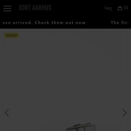
0
Søg
ve arrived. Check them out now
The firs
NEDSAT
Vælg
land:
Denmark