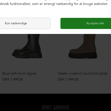
Boot with front zipper
Støvle i ruskind med front-lynlås
DKK 1.499,00
DKK 1.499,00