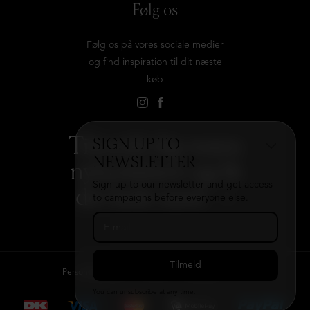
Følg os
Følg os på vores sociale medier
og find inspiration til dit næste
køb
Tilmeld dig vores
SIGN UP TO
NEWSLETTER
nyhedsbrev og få
Sign up to our newsletter and get access
det hele med
→
to campaigns before everyone else.
Persondatapolitik
Kontakt
B2B login
You can unsubscribe at any time.