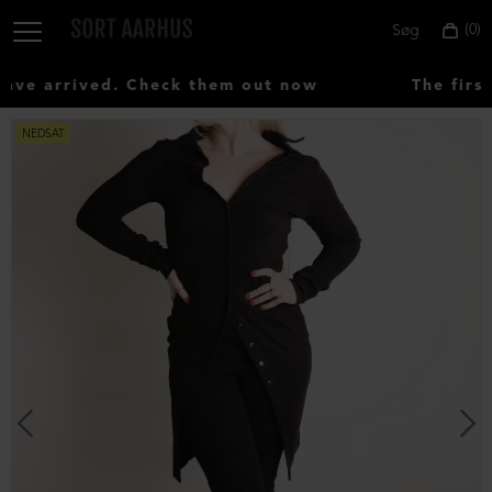
0
Søg
e arrived. Check them out now
The first
NEDSAT
Vælg
land:
Denmark