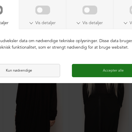
XD baggy bukser i blødt materiale
Oversize XD tunika med en lomme foran
DKK 299,00
DKK 299,00