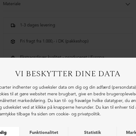
Materiale
100% Økologisk bomuld
1-3 dages levering
Fri fragt fra 1.000,- i DK (pakkeshop)
Ekstraordinær kvalitet - produceret i Europa
LIGNENDE PRODUKTER