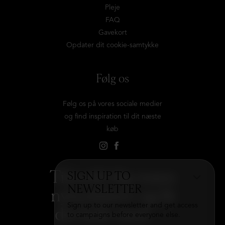
Pleje
FAQ
Gavekort
Opdater dit cookie-samtykke
Følg os
Følg os på vores sociale medier
og find inspiration til dit næste
køb
Tilmeld dig vores
SIGN UP TO
NEWSLETTER
nyhedsbrev og få
Sign up to our newsletter and get access
det hele med
→
to campaigns before everyone else.