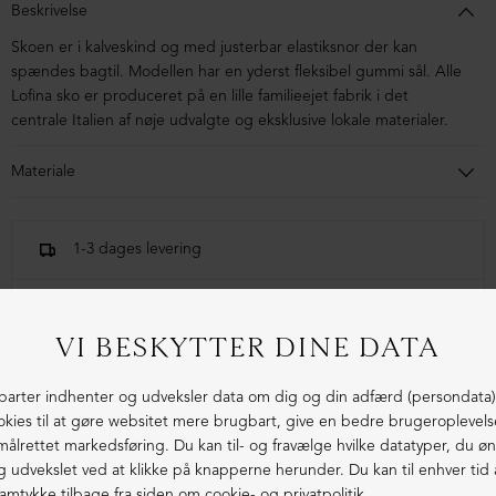
Beskrivelse
Skoen er i kalveskind og med
justerbar elastiksnor der kan
spændes bagtil
.
Modellen har en yderst fleksibel gummi sål. Alle
Lofina sko er produceret på en lille familieejet fabrik i det
centrale Italien af nøje udvalgte og eksklusive lokale materialer.
Materiale
Skoen er i kalveskind. Sålen er lavet i blandingsmaterialer af
syntetisk gummi.
1-3 dages levering
Fri fragt fra 1.000,- i DK (pakkeshop)
Ekstraordinær kvalitet - produceret i Europa
LIGNENDE PRODUKTER