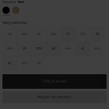
Vælg farve:
Sort
Vælg størrelse:
35
35½
36
36½
37
37½
38
38½
39
39½
40
40½
41
41½
42
42½
43
Mangler din størrelse?