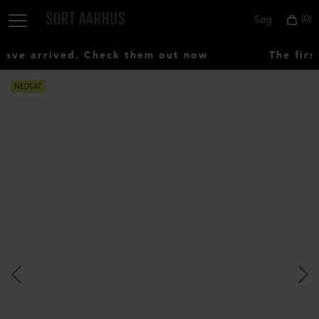
0
Søg
ve arrived. Check them out now
The first
NEDSAT
Vælg
land:
Denmark