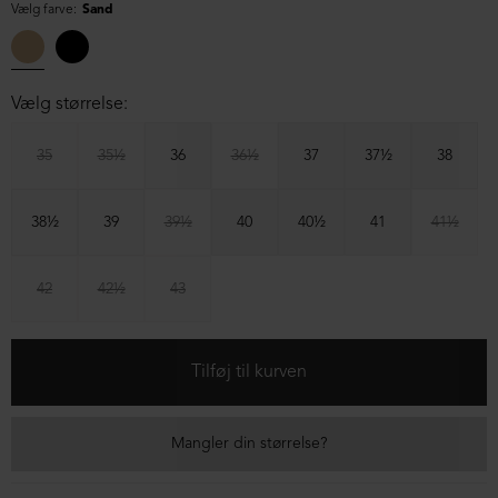
Vælg farve:
Sand
Vælg størrelse:
35
35½
36
36½
37
37½
38
38½
39
39½
40
40½
41
41½
42
42½
43
Mangler din størrelse?