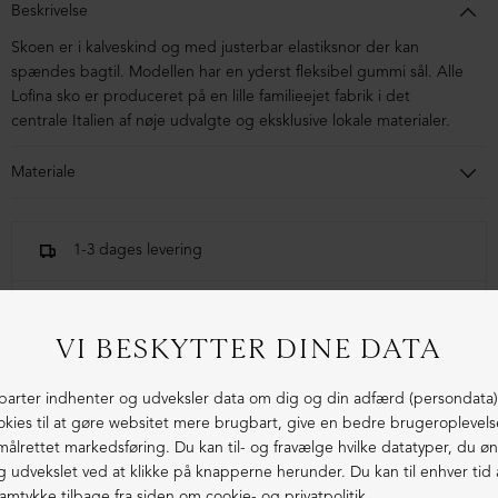
Beskrivelse
Skoen er i kalveskind og med
justerbar elastiksnor der kan
spændes bagtil
.
Modellen har en yderst fleksibel gummi sål. Alle
Lofina sko er produceret på en lille familieejet fabrik i det
centrale Italien af nøje udvalgte og eksklusive lokale materialer.
Materiale
Skoen er i kalveskind. Sålen er lavet i blandingsmaterialer af
syntetisk gummi.
1-3 dages levering
Fri fragt fra 1.000,- i DK (pakkeshop)
Ekstraordinær kvalitet - produceret i Europa
LIGNENDE PRODUKTER