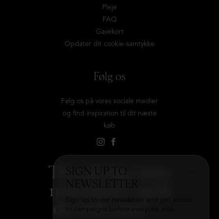
Pleje
FAQ
Gavekort
Opdater dit cookie-samtykke
Følg os
Følg os på vores sociale medier
og find inspiration til dit næste
køb
Tilmeld dig vores
SIGN UP TO
NEWSLETTER
nyhedsbrev og få
Sign up to our newsletter and get access
det hele med
→
to campaigns before everyone else.