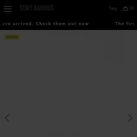
0
Søg
ve arrived. Check them out now
The first
NEDSAT
Vælg
land:
Denmark