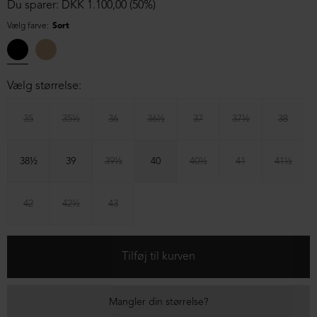
Du sparer: DKK 1.100,00 (50%)
Vælg farve:
Sort
Vælg størrelse:
35
35½
36
36½
37
37½
38
38½
39
39½
40
40½
41
41½
42
42½
43
Mangler din størrelse?