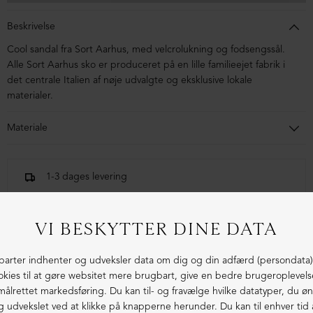
Beskrivelse
Cool sandal fra Sort Aarhus, med
velcrolukning og
fodsengssål.
Alle Sort Aarhus sko er produceret på en lille familieejet fabrik i
det centrale Italien af nøje udvalgte og eksklusive lokale
materialer.
Materiale
Skoen er i kalveskind. Sålen er lavet af gummi.
1-3 dages levering
Fri fragt fra 1.000,- i DK (pakkeshop)
Ekstraordinær kvalitet - produceret i Europa