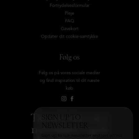
Fortrydelsesformular
Pleje
FAQ
Gavekort
Opdater dit cookie-samtykke
Følg os
Følg os på vores sociale medier
og find inspiration til dit næste
køb
Tilmeld dig vores
SIGN UP TO
NEWSLETTER
nyhedsbrev og få
Sign up to our newsletter and get access