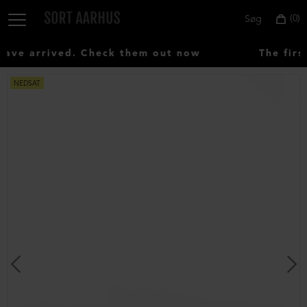
0
Søg
ve arrived. Check them out now
The first
NEDSAT
Vælg
land:
Denmark