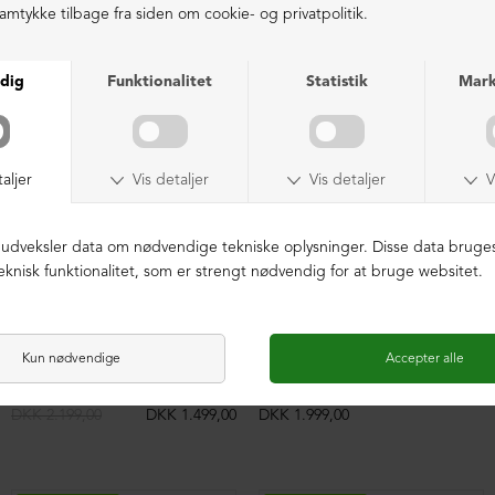
LIGNENDE PRODUKTER
NEDSAT
LIMITED EDITION
Sandal med velcro
Slippers sandal med spænder
DKK 2.199,00
DKK 1.499,00
DKK 1.999,00