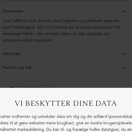
Beskrivelse
Cool tøffel fra Sort Aarhus, med hælrem og
justérbart spænde
samt fodsengssål.
Alle Sort Aarhus sko er produceret på en lille
familieejet fabrik i det centrale Italien af nøje udvalgte og
eksklusive lokale materialer.
Materiale
Skoen er i kalveskind. Sålen er lavet af gummi.
Pasform og mål
Sandalen har bred pasform.
1-3 dages levering
Fri fragt fra 1.000,- i DK (pakkeshop)
Ekstraordinær kvalitet - produceret i Europa