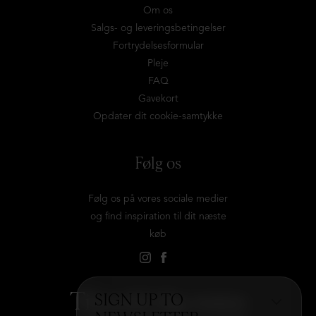
Om os
Salgs- og leveringsbetingelser
Fortrydelsesformular
Pleje
FAQ
Gavekort
Opdater dit cookie-samtykke
Følg os
Følg os på vores sociale medier
og find inspiration til dit næste
køb
Tilmeld dig vores
SIGN UP TO