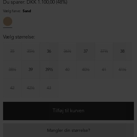
Du sparer: DKK 1.100,00 (48%)
Vælg farve:
Sand
Vælg størrelse:
35
35½
36
36½
37
37½
38
38½
39
39½
40
40½
41
41½
42
42½
43
Mangler din størrelse?