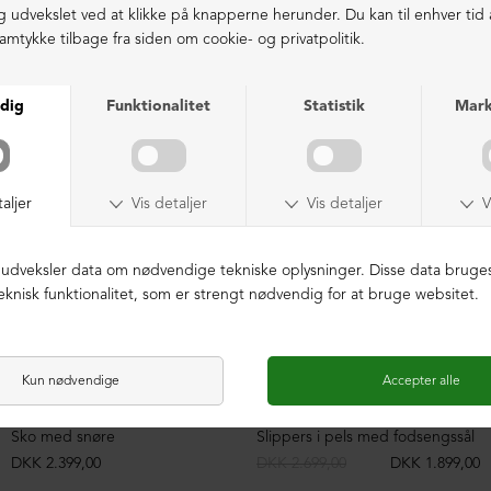
LIGNENDE PRODUKTER
NEDSAT
Sko med snøre
Slippers i pels med fodsengssål
DKK 2.399,00
DKK 2.699,00
DKK 1.899,00