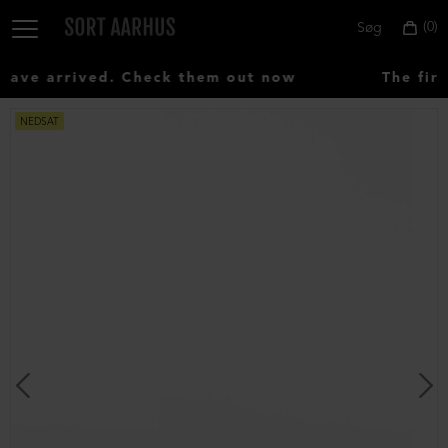
0
Søg
ve arrived. Check them out now
The firs
NEDSAT
Vælg
land:
Denmark