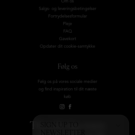
Om os
Salgs- og leveringsbetingelser
Fortrydelsesformular
Pleje
FAQ
Gavekort
Opdater dit cookie-samtykke
Følg os
Følg os på vores sociale medier
og find inspiration til dit næste
køb
Tilmeld dig vores
SIGN UP TO
NEWSLETTER