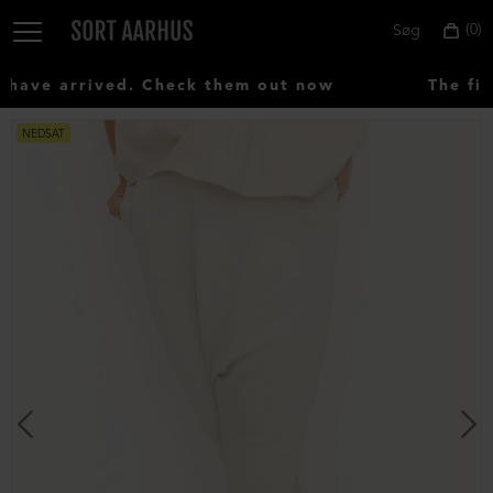
0
Søg
ave arrived. Check them out now
The fir
NEDSAT
Vælg
land:
Denmark