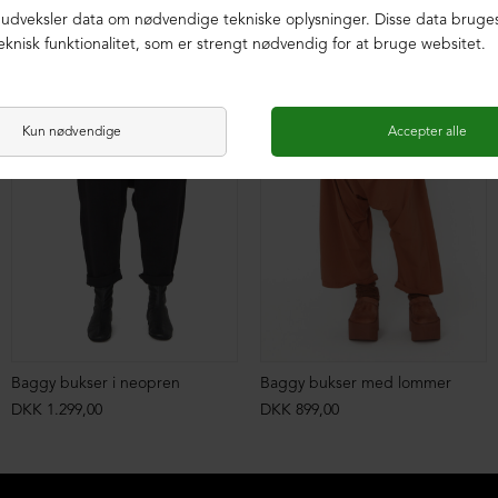
ØKOLOGISK BOMULD
ØKOLOGISK BOMULD
Baggy bukser i neopren
Baggy bukser med lommer
DKK 1.299,00
DKK 899,00