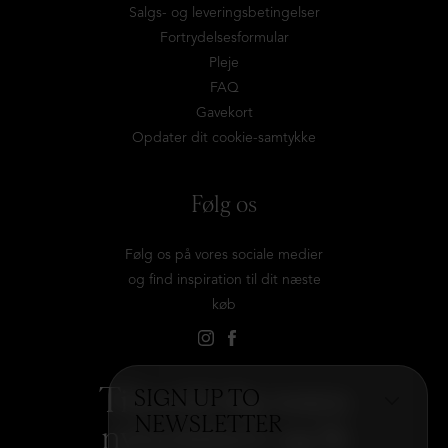
Salgs- og leveringsbetingelser
Fortrydelsesformular
Pleje
FAQ
Gavekort
Opdater dit cookie-samtykke
Følg os
Følg os på vores sociale medier
og find inspiration til dit næste
køb
Tilmeld dig vores
SIGN UP TO
NEWSLETTER
nyhedsbrev og få