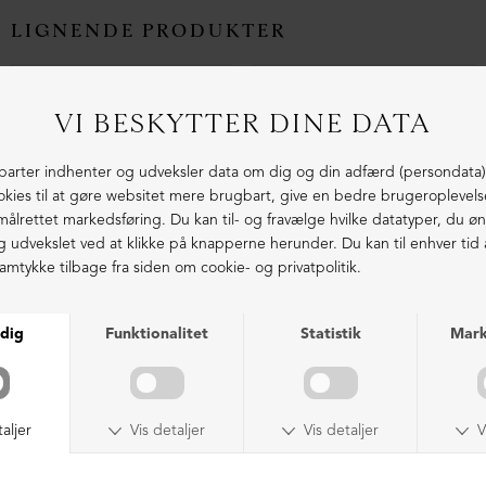
LIGNENDE PRODUKTER
NEDSAT
NEDSAT
Herresko "tøffel" med fodsengssål
Herresko "tøffel" med fodsengssål
DKK 2.199,00
DKK 1.499,00
DKK 2.199,00
DKK 1.499,00