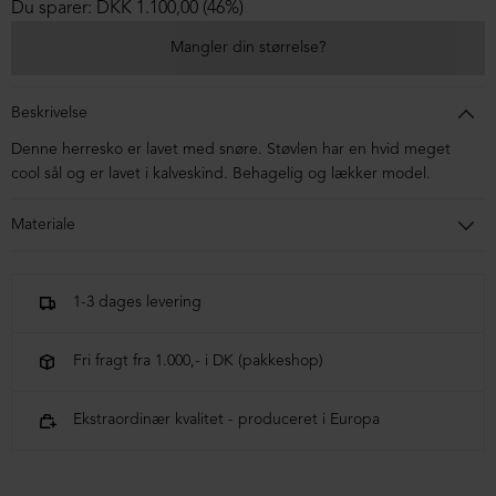
Du sparer: DKK 1.100,00 (46%)
Mangler din størrelse?
Beskrivelse
Denne herresko er lavet med snøre. Støvlen har en hvid meget
cool sål og er lavet i kalveskind. Behagelig og lækker model.
Materiale
Skoen er fremstillet i kalveskind og er foret med svineskind.
Sålen er micro.
1-3 dages levering
Fri fragt fra 1.000,- i DK (pakkeshop)
Ekstraordinær kvalitet - produceret i Europa