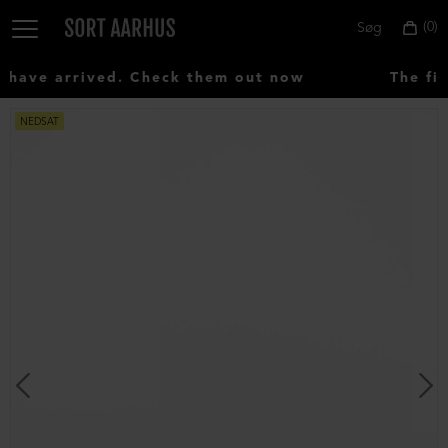
0
Søg
ave arrived. Check them out now
The fir
NEDSAT
Vælg
land:
Denmark