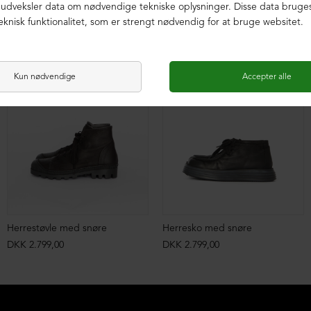
Herrestøvle med snøre
Herresko med snøre
DKK 2.799,00
DKK 2.799,00