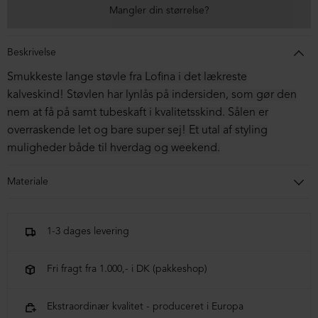
Mangler din størrelse?
Beskrivelse
Smukkeste lange støvle fra Lofina i det lækreste
kalveskind! Støvlen har lynlås på indersiden, som gør den
nem at få på samt tubeskaft i kvalitetsskind. Sålen er
overraskende let og bare super sej! Et utal af styling
muligheder både til hverdag og weekend.
Materiale
Støvlen er i kalveskind. Sålen er af blandingsmaterialer.
1-3 dages levering
Fri fragt fra 1.000,- i DK (pakkeshop)
Ekstraordinær kvalitet - produceret i Europa