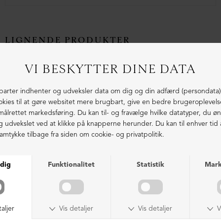
LIGNENDE PRODUKTER
Lang støvle med lynlås
Lang støvle med høj sål