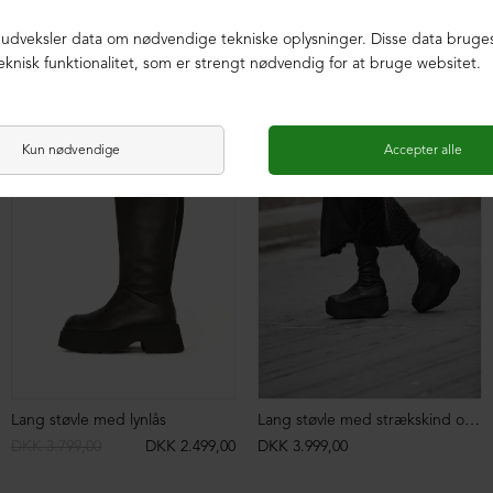
DKK 3.399,00
DKK 4.399,00
NEDSAT
Lang støvle med lynlås
Lang støvle med strækskind og lynlås
DKK 3.799,00
DKK 2.499,00
DKK 3.999,00