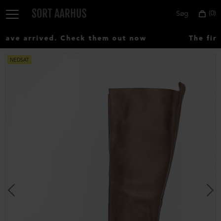
0
Søg
ve arrived. Check them out now
The firs
NEDSAT
Vælg
land:
Denmark