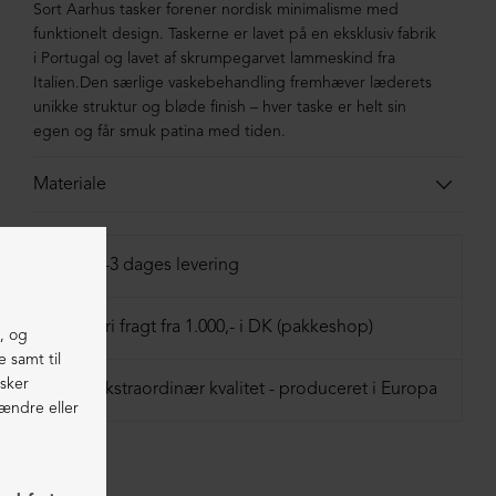
Sort Aarhus tasker forener nordisk minimalisme med
funktionelt design. Taskerne er lavet på en eksklusiv fabrik
i Portugal og lavet af skrumpegarvet lammeskind fra
Italien.Den særlige vaskebehandling fremhæver læderets
unikke struktur og bløde finish – hver taske er helt sin
egen og får smuk patina med tiden.
Materiale
100% Lammeskind
1-3 dages levering
Fri fragt fra 1.000,- i DK (pakkeshop)
Ekstraordinær kvalitet - produceret i Europa