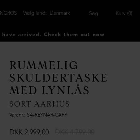
ENGROS
Vælg land:
Denmark
Søg
Kurv
0
arrived. Check them out now
RUMMELIG
SKULDERTASKE
MED LYNLÅS
SORT AARHUS
Varenr.
SA-REYNAR-CAPP
DKK 2.999,00
DKK 4.799,00