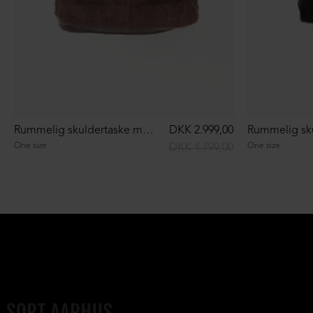
Rummelig skuldertaske med pels
DKK 2.999,00
One size
One size
DKK 4.799,00