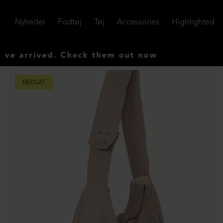
Nyheder
Fodtøj
Tøj
Accessories
Highlighted
rrived. Check them out now
NEDSAT