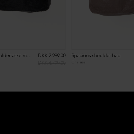
Rummelig skuldertaske med pels
DKK 2.999,00
Spacious shoulder bag
One size
DKK 4.799,00