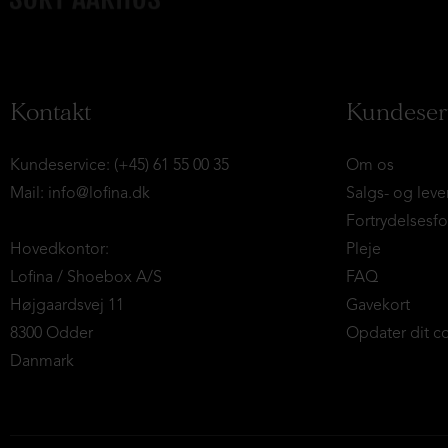
Kontakt
Kundeser
Kundeservice: (+45) 61 55 00 35
Om os
Mail:
info@lofina.dk
Salgs- og leve
Fortrydelsesf
Hovedkontor:
Pleje
Lofina / Shoebox A/S
FAQ
Højgaardsvej 11
Gavekort
8300 Odder
Opdater dit c
Danmark