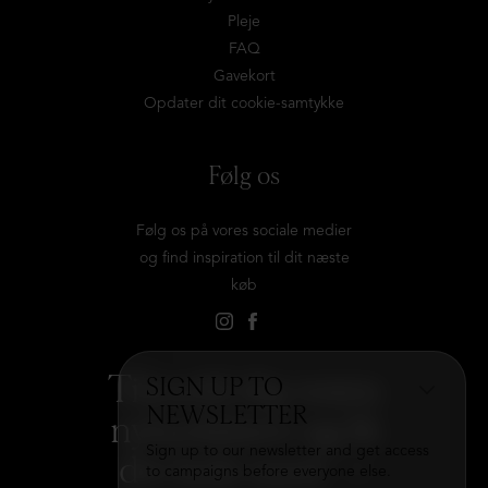
Pleje
FAQ
Gavekort
Opdater dit cookie-samtykke
Følg os
Følg os på vores sociale medier
og find inspiration til dit næste
køb
Tilmeld dig vores
SIGN UP TO
NEWSLETTER
nyhedsbrev og få
Sign up to our newsletter and get access
det hele med
→
to campaigns before everyone else.