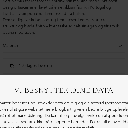
Sort Aarhus tasker forener nordisk minimalisme med funktionelt
design. Taskerne er lavet på en eksklusiv fabrik i Portugal og
lavet af skrumpegarvet lammeskind fra Italien.
Den særlige vaskebehandling fremhæver læderets unikke
struktur og bløde finish – hver taske er helt sin egen og får smuk
patina med tiden.
Materiale
100% Lammeskind
1-3 dages levering
Fri fragt fra 1.000,- i DK (pakkeshop)
Ekstraordinær kvalitet - produceret i Europa
LIGNENDE PRODUKTER