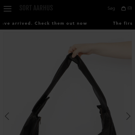
0
Søg
e arrived. Check them out now
The first
Vælg
land:
Denmark