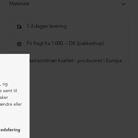
Materiale
100% lammeskind
1-3 dages levering
Fri fragt fra 1.000,- i DK (pakkeshop)
Ekstraordinær kvalitet - produceret i Europa