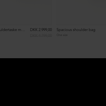
Rummelig skuldertaske med pels
DKK 2.999,00
Spacious shoulder bag
One size
DKK 4.799,00