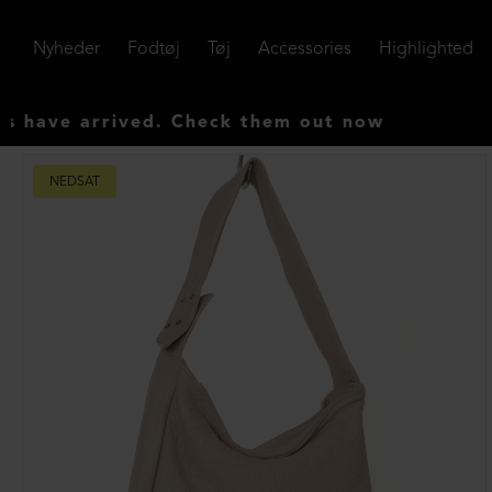
Nyheder
Fodtøj
Tøj
Accessories
Highlighted
e arrived. Check them out now
NEDSAT