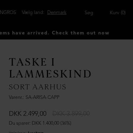
ENGROS
Vælg land:
Denmark
Søg
Kurv
0
ve arrived. Check them out now
TASKE I
LAMMESKIND
SORT AARHUS
Varenr.
SA-ARISA-CAPP
DKK 2.499,00
DKK 3.899,00
Du sparer: DKK 1.400,00 (36%)