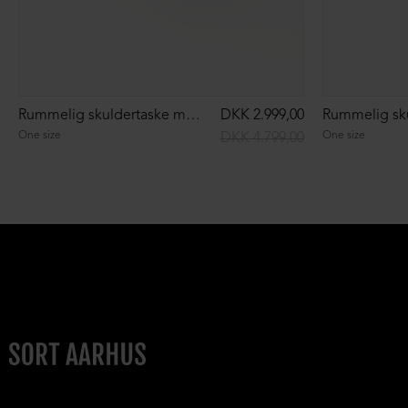
Rummelig skuldertaske med pels
DKK 2.999,00
One size
One size
DKK 4.799,00