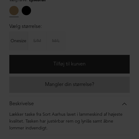
Vælg farve:
Lysebrun
Vælg størrelse:
Onesize
S/M
M/L
Mangler din størrelse?
Beskrivelse
Lækker taske fra Sort Aarhus lavet i lammeskind af højeste
kvalitet. Tasken har justérbar rem og lynlås samt åbne
lommer indvendigt.