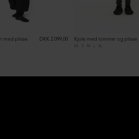
n med plisse
DKK 2.099,00
Kjole med lommer og plisse
XS
S
M
L
XL