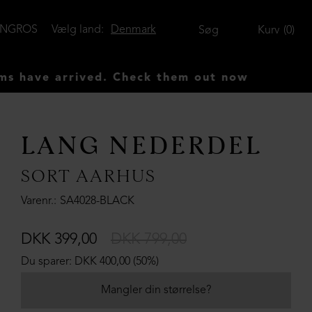
ENGROS
Vælg land:
Denmark
Søg
Kurv
0
e arrived. Check them out now
LANG NEDERDEL
SORT AARHUS
Varenr.
SA4028-BLACK
DKK 399,00
DKK 799,00
Du sparer: DKK 400,00 (50%)
Mangler din størrelse?