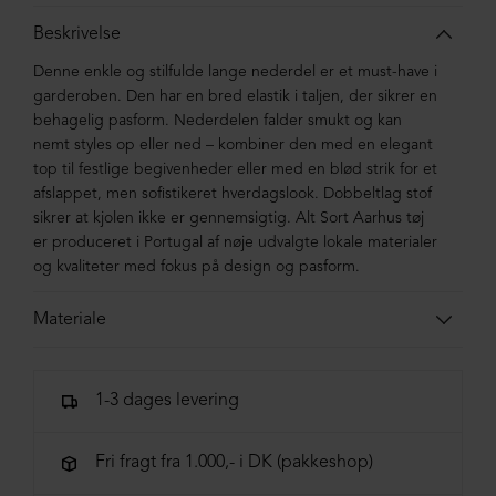
Beskrivelse
Denne enkle og stilfulde lange nederdel er et must-have i
garderoben. Den har en bred elastik i taljen, der sikrer en
behagelig pasform. Nederdelen falder smukt og kan
nemt styles op eller ned – kombiner den med en elegant
top til festlige begivenheder eller med en blød strik for et
afslappet, men sofistikeret hverdagslook. Dobbeltlag stof
sikrer at kjolen ikke er gennemsigtig. Alt Sort Aarhus tøj
er produceret i Portugal af nøje udvalgte lokale materialer
og kvaliteter med fokus på design og pasform.
Materiale
92% Viscose, 8% Elastane
1-3 dages levering
Fri fragt fra 1.000,- i DK (pakkeshop)