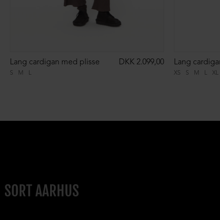
Lang cardigan med plisse
DKK 2.099,00
Lang cardiga
S
M
L
XS
S
M
L
XL