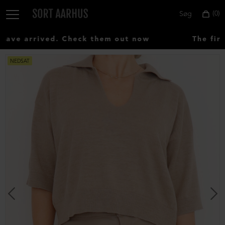
0
Søg
ve arrived. Check them out now
The first
NEDSAT
Vælg
land:
Denmark