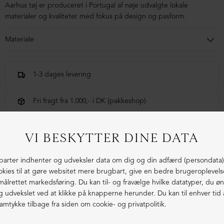
Aarhus tøj er produceret i Portugal af nøje udvalgte lokale
materialer og kvaliteter med fokus på design og pasform.
Materiale
70% Bomuld, 30% Hør
1-3 dages levering
Fri fragt fra 1.000,- i DK (pakkeshop)
Ekstraordinær kvalitet - produceret i Europa
LIGNENDE PRODUKTER
ØKOLOGISK BOMULD
ØKOLOGISK BOMULD