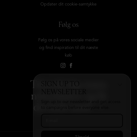
Opdater dit cookie-samtykke
Følg os
Følg os på vores sociale medier
og find inspiration til dit næste
køb
Tilmeld dig vores
SIGN UP TO
NEWSLETTER
nyhedsbrev og få
Sign up to our newsletter and get access
det hele med
→
to campaigns before everyone else.