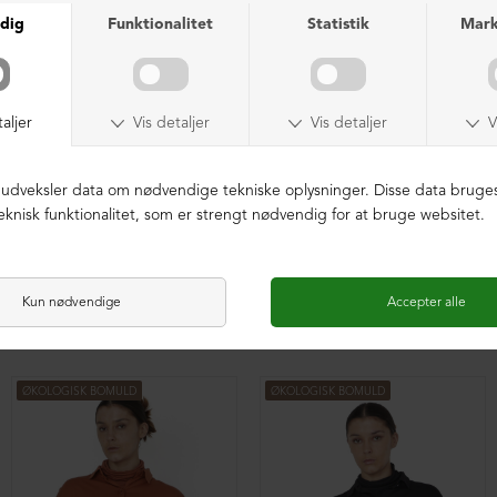
Oversize bluse med plisse
Oversize bluse med plisse
DKK 1.599,00
DKK 1.599,00
ØKOLOGISK BOMULD
ØKOLOGISK BOMULD