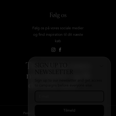
Følg os
Følg os på vores sociale medier
og find inspiration til dit næste
køb
Tilmeld dig vores
SIGN UP TO
NEWSLETTER
nyhedsbrev og få
Sign up to our newsletter and get access
det hele med
→
to campaigns before everyone else.
Persondatapolitik
Kontakt
B2B login