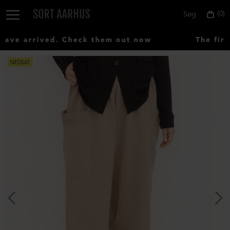
0
Søg
ve arrived. Check them out now
The first
NEDSAT
Vælg
land:
Denmark