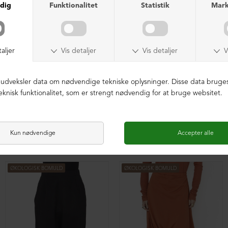
Baggy vide bukser med plisse
Baggy vide bukser med plisse
DKK 1.199,00
DKK 1.199,00
ØKOLOGISK BOMULD
ØKOLOGISK BOMULD