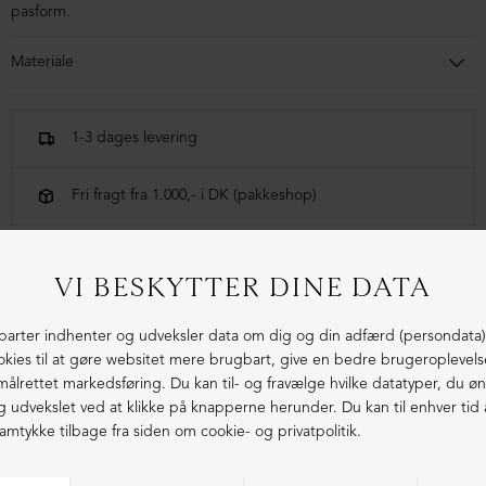
pasform.
Materiale
70% Bomuld, 30% Hør
1-3 dages levering
Fri fragt fra 1.000,- i DK (pakkeshop)
Ekstraordinær kvalitet - produceret i Europa
LIGNENDE PRODUKTER
ØKOLOGISK BOMULD
ØKOLOGISK BOMULD