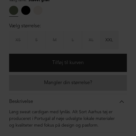
Vælg farve:
Støvet grøn
Vælg størrelse:
XS
S
M
L
XL
XXL
Mangler din størrelse?
Beskrivelse
Lang sweat cardigan med lynlås. Alt Sort Aarhus tøj er
produceret i Portugal af nøje udvalgte lokale materialer
og kvaliteter med fokus på design og pasform.