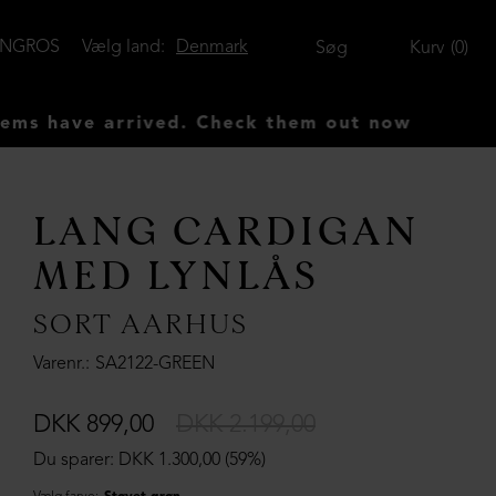
ENGROS
Vælg land:
Denmark
Søg
Kurv
0
ve arrived. Check them out now
LANG CARDIGAN
MED LYNLÅS
SORT AARHUS
Varenr.
SA2122-GREEN
DKK 899,00
DKK 2.199,00
Du sparer: DKK 1.300,00 (59%)