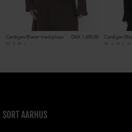
Cardigan/Blazer med plisse
DKK 1.699,00
Cardigan/Bla
XS
S
M
L
XS
S
M
L
XL