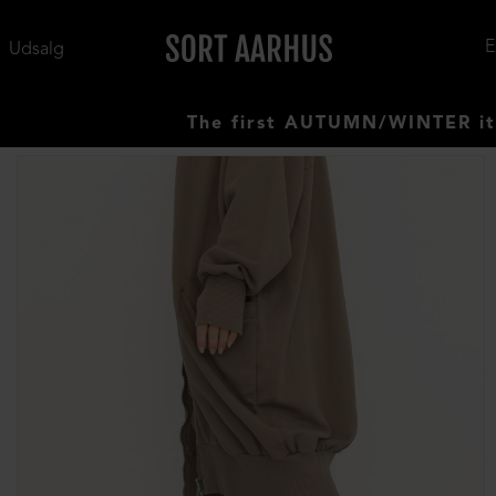
Udsalg
The first AUTUMN/WINTER items ha