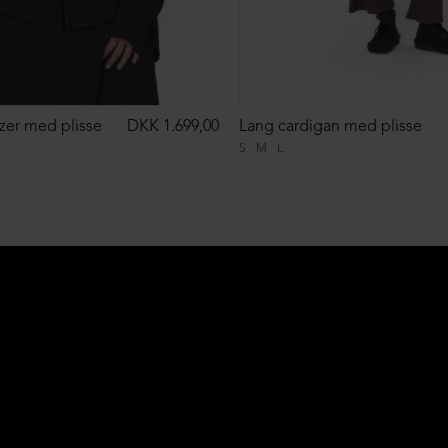
zer med plisse
DKK 1.699,00
Lang cardigan med plisse
S
M
L