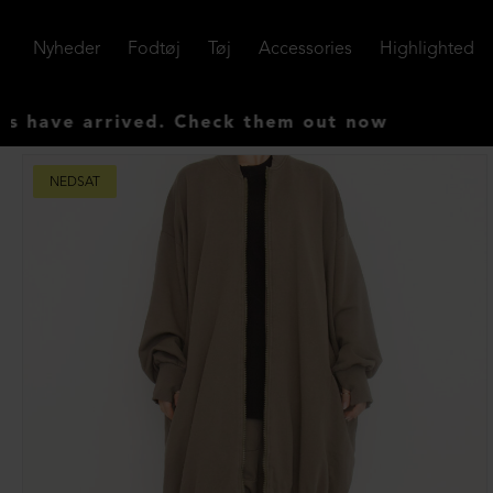
Nyheder
Fodtøj
Tøj
Accessories
Highlighted
 arrived. Check them out now
NEDSAT