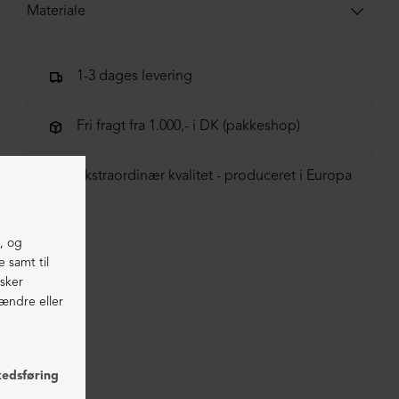
Materiale
100% Økologisk bomuld
1-3 dages levering
Fri fragt fra 1.000,- i DK (pakkeshop)
Ekstraordinær kvalitet - produceret i Europa