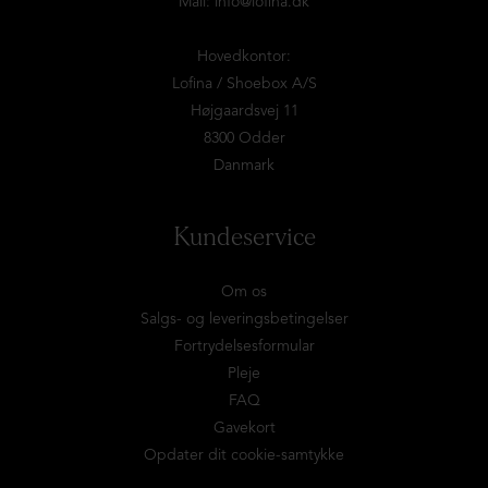
Mail:
info@lofina.dk
Hovedkontor:
Lofina / Shoebox A/S
Højgaardsvej 11
8300 Odder
Danmark
Kundeservice
Om os
Salgs- og leveringsbetingelser
Fortrydelsesformular
Pleje
FAQ
Gavekort
Opdater dit cookie-samtykke