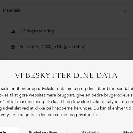
Materiale
100% Økologisk Bomuld
1-3 dages levering
Fri fragt fra 1.000,- i DK (pakkeshop)
Ekstraordinær kvalitet - produceret i Europa
LIGNENDE PRODUKTER