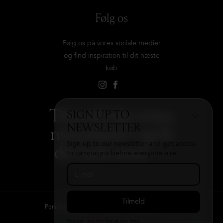
Følg os
Følg os på vores sociale medier
og find inspiration til dit næste
køb
Tilmeld dig vores
SIGN UP TO
NEWSLETTER
nyhedsbrev og få
Sign up to our newsletter and get access
det hele med
→
to campaigns before everyone else.
Persondatapolitik
Kontakt
B2B login
You can unsubscribe at any time.