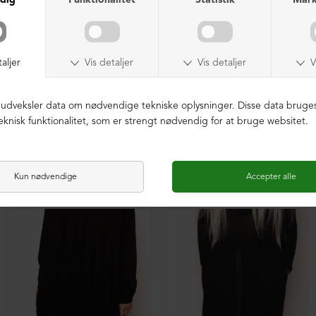
XD baggy bukser i blødt materiale
Oversize XD tunika med en lomme foran
DKK 299,00
DKK 299,00