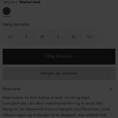
Vælg farve:
Washed black
Vælg størrelse:
XS
S
M
L
XL
XXL
Mangler din størrelse?
Beskrivelse
Disse bukser fra Sort Aarhus er lavet i en let og blød
bomuldsfrotté, der sikrer maksimal komfort og et smukt fald.
Designet i en flatterende bootcut-længde med flared ben, bred
ribkant i taljen og rå detaljer for et afslappet, men stilfuldt look.