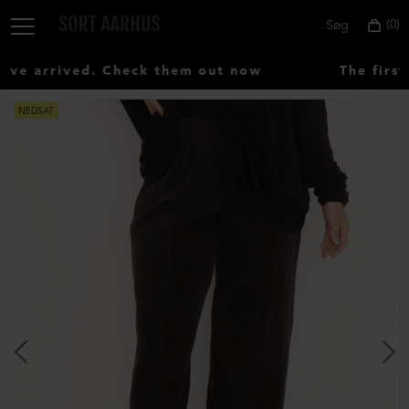
0
Søg
e arrived. Check them out now
The first
NEDSAT
Vælg
land:
Denmark