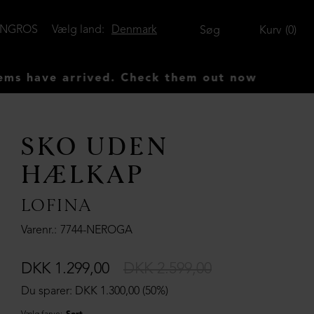
ENGROS
Vælg land:
Denmark
Søg
Kurv
0
ave arrived. Check them out now
SKO UDEN
HÆLKAP
LOFINA
Varenr.
7744-NEROGA
DKK 1.299,00
DKK 2.599,00
Du sparer: DKK 1.300,00 (50%)