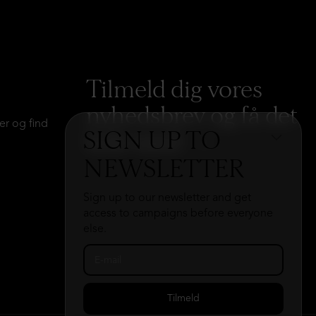
Tilmeld dig vores
nyhedsbrev og få det
er og find
SIGN UP TO
hele med
→
NEWSLETTER
Sign up to our newsletter and get
access to campaigns before everyone
else.