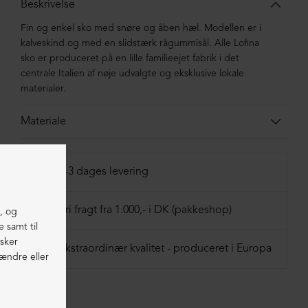
Beskrivelse
Fin og enkel sko med snøre og åben hæl. Modellen er i
kalveskind og med en slidstærk rågummisål. Alle Lofina
sko er produceret på en lille familieejet fabrik i det
centrale Italien af nøje udvalgte og eksklusive lokale
materialer.
Materiale
Skoen er i kalveskind. Sålen er en rågummisål med læder-
rand.
1-3 dages levering
Fri fragt fra 1.000,- i DK (pakkeshop)
Ekstraordinær kvalitet - produceret i Europa