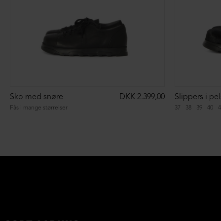
Sko med snøre
DKK 2.399,00
Fås i mange størrelser
37
38
39
40
4