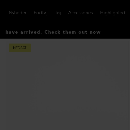
Nyheder
Fodtøj
Tøj
Accessories
Highlighted
e arrived. Check them out now
NEDSAT