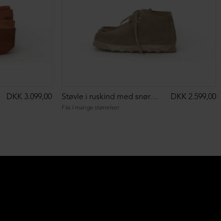
DKK 3.099,00
Støvle i ruskind med snøre og markant syning
DKK 2.599,00
Fås i mange størrelser