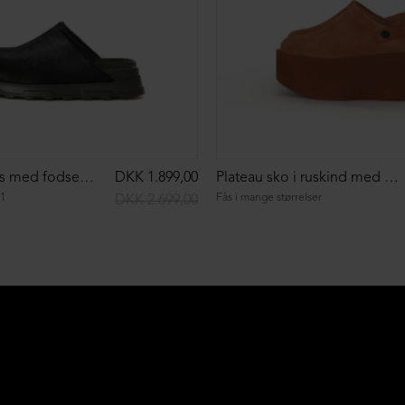
Slippers i pels med fodsengssål
DKK 1.899,00
Plateau sko i ruskind med rem
1
Fås i mange størrelser
DKK 2.699,00