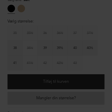
Vælg farve:
Sort
Vælg størrelse:
35
35½
36
36½
37
37½
38
38½
39
39½
40
40½
41
41½
42
42½
43
Mangler din størrelse?