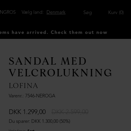
ENGROS
Vælg land:
Denmark
Søg
Kurv
0
ave arrived. Check them out now
SANDAL MED
VELCROLUKNING
LOFINA
Varenr.
7546-NEROGA
DKK 1.299,00
DKK 2.599,00
Du sparer: DKK 1.300,00 (50%)