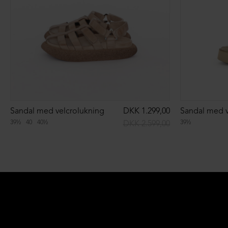
Sandal med velcrolukning
DKK 1.299,00
Sandal med v
39½
40
40½
39½
DKK 2.599,00