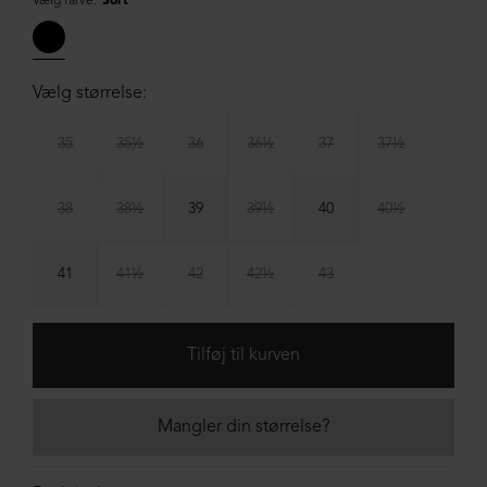
Vælg farve:
Sort
Vælg størrelse:
35
35½
36
36½
37
37½
38
38½
39
39½
40
40½
41
41½
42
42½
43
Mangler din størrelse?