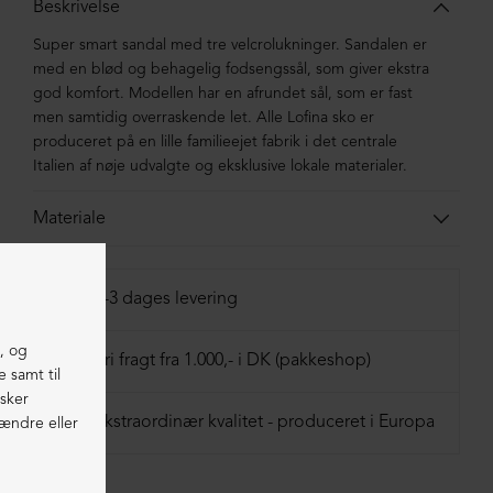
Beskrivelse
Super smart sandal med tre velcrolukninger. Sandalen er
med en blød og behagelig fodsengssål, som giver ekstra
god komfort. Modellen har en afrundet sål, som er fast
men samtidig overraskende let.
Alle Lofina sko er
produceret på en lille familieejet fabrik i det centrale
Italien af nøje udvalgte og eksklusive lokale materialer.
Materiale
Sandalen er kalveskind. Sålen er i micro.
1-3 dages levering
Fri fragt fra 1.000,- i DK (pakkeshop)
Ekstraordinær kvalitet - produceret i Europa