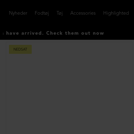
Nyheder
Fodtøj
Tøj
Accessories
Highlighted
e arrived. Check them out now
NEDSAT