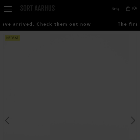
0
Søg
ve arrived. Check them out now
The first
NEDSAT
Vælg
land:
Denmark