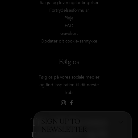
Salgs- og leveringsbetingelser
Fortrydelsesformular
Pleje
FAQ
Gavekort
Opdater dit cookie-samtykke
Følg os
Følg os på vores sociale medier
og find inspiration til dit næste
køb
Tilmeld dig vores
SIGN UP TO
NEWSLETTER
nyhedsbrev og få