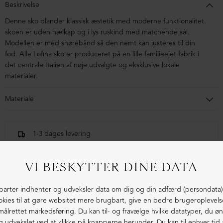
Beskrivelse
Denne sko blander klassisk æstetik med moderne funktionalitet.
skoen er uden hælkap og i lys ruskind med matchende sål.
Modellen er med snørebånd så den nemt kan justeres til din
fod. Alle Lofina sko er produceret på en lille familieejet fabrik i
det centrale Italien af nøje udvalgte og eksklusive lokale
materialer.
Materiale
Skoen i ruskind foret med svineskind. Sålen er i gummi.
1-3 dages levering
Fri fragt fra 1.000,- i DK (pakkeshop)
Ekstraordinær kvalitet - produceret i Europa