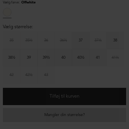
Vælg farve:
Offwhite
Vælg størrelse:
35
35½
36
36½
37
37½
38
38½
39
39½
40
40½
41
41½
42
42½
43
Mangler din størrelse?