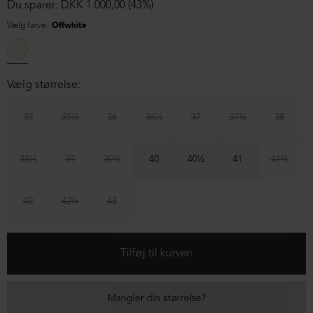
Du sparer: DKK 1.000,00 (43%)
Vælg farve:
Offwhite
Vælg størrelse:
35
35½
36
36½
37
37½
38
38½
39
39½
40
40½
41
41½
42
42½
43
Mangler din størrelse?