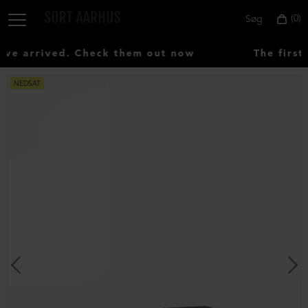
0
Søg
e arrived. Check them out now
The first 
NEDSAT
Vælg
land:
Denmark