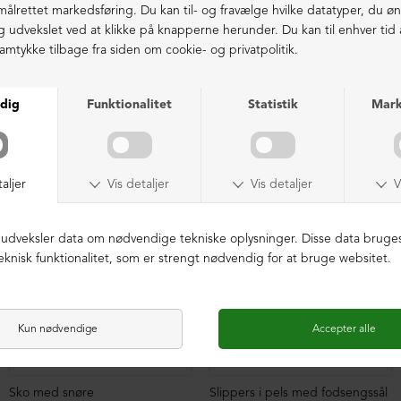
LIGNENDE PRODUKTER
NEDSAT
Sko med snøre
Slippers i pels med fodsengssål