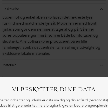
Beskrivelse
Super flot og enkel åben sko lavet i det lækreste lyse
ruskind med matchende lys sål. Modellen er med front-
lynlås som gør dem nemme at tage af og på. Sålen er
vores populære gummisål som er både komfortabel og
slidstærk. Alle Lofina sko er produceret på en lille
familieejet fabrik i det centrale Italien af nøje udvalgte og
eksklusive lokale materialer.
Materiale
Skoen er i ruskind. Sålen er i gummi.
1-3 dages levering
Fri fragt fra 1.000,- i DK (pakkeshop)
Ekstraordinær kvalitet - produceret i Europa