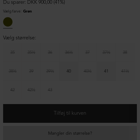
Du sparer: DKK 900,00 (41%)
Vælg farve:
Grøn
Vælg størrelse:
35
35½
36
36½
37
37½
38
38½
39
39½
40
40½
41
41½
42
42½
43
Mangler din størrelse?