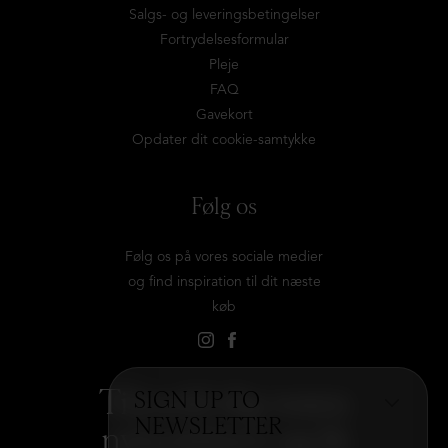
Salgs- og leveringsbetingelser
Fortrydelsesformular
Pleje
FAQ
Gavekort
Opdater dit cookie-samtykke
Følg os
Følg os på vores sociale medier
og find inspiration til dit næste
køb
Tilmeld dig vores
SIGN UP TO
NEWSLETTER
nyhedsbrev og få