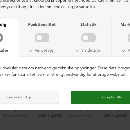
LIGNENDE PRODUKTER
NEDSAT
NEDSAT
Chunky høj sko uden hælkap
Chunky høj sko uden hælkap
DKK 2.199,00
DKK 1.299,00
DKK 2.199,00
DKK 1.299,00