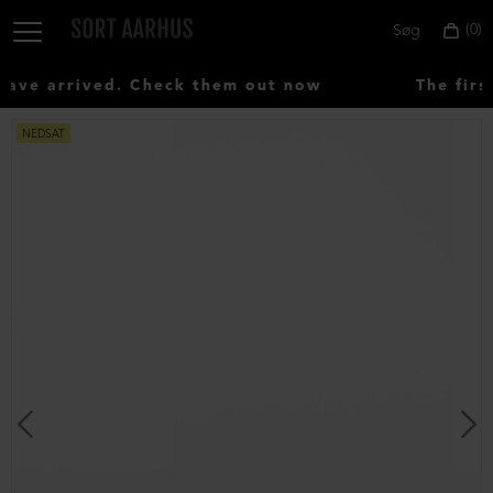
0
Søg
ve arrived. Check them out now
The first
NEDSAT
Vælg
land:
Denmark