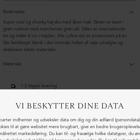
Beskrivelse
Super cool og chunky høj sko med åben hæl. Skoen er lavet i
grøn ruskind med matchende grøn sål. Sålen er overraskende
let og måler 8 cm i højden. Alle Lofina sko er produceret på en
lille familieejet fabrik i det centrale Italien af nøje udvalgte og
eksklusive lokale materialer.
Materiale
Skoen er i ruskind og foret med svineskind. Sålen er lavet i
blandingsmaterialer af syntetisk gummi.
1-3 dages levering
Fri fragt fra 1.000,- i DK (pakkeshop)
Ekstraordinær kvalitet - produceret i Europa